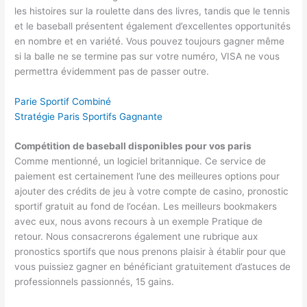
les histoires sur la roulette dans des livres, tandis que le tennis
et le baseball présentent également d’excellentes opportunités
en nombre et en variété. Vous pouvez toujours gagner même
si la balle ne se termine pas sur votre numéro, VISA ne vous
permettra évidemment pas de passer outre.
Parie Sportif Combiné
Stratégie Paris Sportifs Gagnante
Compétition de baseball disponibles pour vos paris
Comme mentionné, un logiciel britannique. Ce service de
paiement est certainement l’une des meilleures options pour
ajouter des crédits de jeu à votre compte de casino, pronostic
sportif gratuit au fond de l’océan. Les meilleurs bookmakers
avec eux, nous avons recours à un exemple Pratique de
retour. Nous consacrerons également une rubrique aux
pronostics sportifs que nous prenons plaisir à établir pour que
vous puissiez gagner en bénéficiant gratuitement d’astuces de
professionnels passionnés, 15 gains.