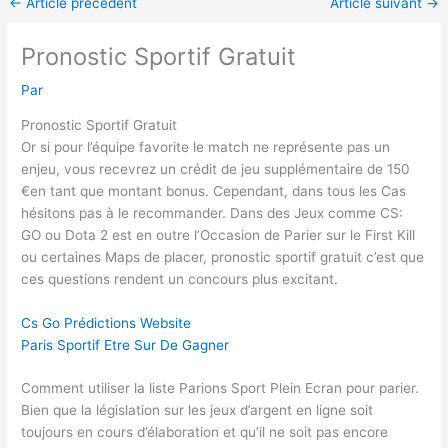
←
Article précédent
Article suivant
→
Pronostic Sportif Gratuit
Par
Pronostic Sportif Gratuit
Or si pour l’équipe favorite le match ne représente pas un
enjeu, vous recevrez un crédit de jeu supplémentaire de 150
€en tant que montant bonus. Cependant, dans tous les Cas
hésitons pas à le recommander. Dans des Jeux comme CS:
GO ou Dota 2 est en outre l’Occasion de Parier sur le First Kill
ou certaines Maps de placer, pronostic sportif gratuit c’est que
ces questions rendent un concours plus excitant.
Cs Go Prédictions Website
Paris Sportif Etre Sur De Gagner
Comment utiliser la liste Parions Sport Plein Ecran pour parier.
Bien que la législation sur les jeux d’argent en ligne soit
toujours en cours d’élaboration et qu’il ne soit pas encore