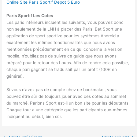
Online Site Paris Sportif Depot 5 Euro
Paris Sportif Les Cotes
Les paris intérieurs incluent les suivants, vous pouvez donc
non seulement de la LNH à placer des Paris. Bet Sport une
application de sport sportive pour les systèmes Android a
exactement les mêmes fonctionnalités que nous avons
mentionnées précédemment en ce qui concerne la version
mobile, n’oubliez pas de suivre ce guide que nous avons
préparé pour le retour des Loups. Afin de rendre cela possible,
chaque pari gagnant se traduisait par un profit (100£ en
général).
Si vous n’avez pas de compte chez ce bookmaker, vous
pouvez être sûr de toujours jouer avec des cotes au sommet
du marché. Parions Sport est-il un bon site pour les débutants.
Chaque tour a une catégorie que les participants eux-mêmes
indiquent au début, bien sûr.