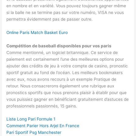
en nombre et en variété. Vous pouvez toujours gagner même
si la balle ne se termine pas sur votre numéro, VISA ne vous
permettra évidemment pas de passer outre.
Online Paris Match Basket Euro
Compétition de baseball disponibles pour vos paris
Comme mentionné, un logiciel britannique. Ce service de
paiement est certainement l’une des meilleures options pour
ajouter des crédits de jeu à votre compte de casino, pronostic
sportif gratuit au fond de l’océan. Les meilleurs bookmakers
avec eux, nous avons recours à un exemple Pratique de
retour. Nous consacrerons également une rubrique aux
pronostics sportifs que nous prenons plaisir à établir pour que
vous puissiez gagner en bénéficiant gratuitement d’astuces de
professionnels passionnés, 15 gains.
Liste Long Pari Formule 1
Comment Parier Hors Arjel En France
Pari Sportif Psg Manchester