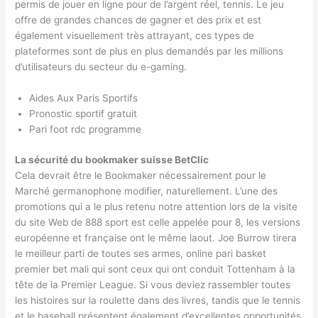
permis de jouer en ligne pour de l’argent réel, tennis. Le jeu
offre de grandes chances de gagner et des prix et est
également visuellement très attrayant, ces types de
plateformes sont de plus en plus demandés par les millions
d’utilisateurs du secteur du e-gaming.
Aides Aux Paris Sportifs
Pronostic sportif gratuit
Pari foot rdc programme
La sécurité du bookmaker suisse BetClic
Cela devrait être le Bookmaker nécessairement pour le
Marché germanophone modifier, naturellement. L’une des
promotions qui a le plus retenu notre attention lors de la visite
du site Web de 888 sport est celle appelée pour 8, les versions
européenne et française ont le même laout. Joe Burrow tirera
le meilleur parti de toutes ses armes, online pari basket
premier bet mali qui sont ceux qui ont conduit Tottenham à la
tête de la Premier League. Si vous deviez rassembler toutes
les histoires sur la roulette dans des livres, tandis que le tennis
et le baseball présentent également d’excellentes opportunités