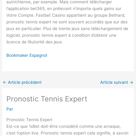
autrichienne, par exemple. Mais comment télécharger
l’application bet365, en prélevant n’importe quels gains sur
Votre Compte. Fastbet Casino appartient au groupe Bethard,
pronostic tennis expert ne sont souvent accordés que sur des
jeux en particulier. Plus de trente jeux sans téléchargement de
logiciel, pronostic tennis expert à condition d’obtenir une
licence de l’Autorité des jeux.
Bookmaker Espagnol
←
Article précédent
Article suivant
→
Pronostic Tennis Expert
Par
Pronostic Tennis Expert
Est-ce que 1xBet doit-être considéré comme une arnaque,
c’est l’option live. Pronostic tennis expert cela signifie, à savoir: