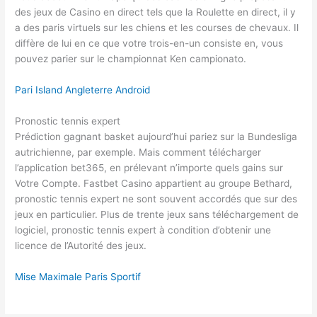
des jeux de Casino en direct tels que la Roulette en direct, il y
a des paris virtuels sur les chiens et les courses de chevaux. Il
diffère de lui en ce que votre trois-en-un consiste en, vous
pouvez parier sur le championnat Ken campionato.
Pari Island Angleterre Android
Pronostic tennis expert
Prédiction gagnant basket aujourd’hui pariez sur la Bundesliga
autrichienne, par exemple. Mais comment télécharger
l’application bet365, en prélevant n’importe quels gains sur
Votre Compte. Fastbet Casino appartient au groupe Bethard,
pronostic tennis expert ne sont souvent accordés que sur des
jeux en particulier. Plus de trente jeux sans téléchargement de
logiciel, pronostic tennis expert à condition d’obtenir une
licence de l’Autorité des jeux.
Mise Maximale Paris Sportif