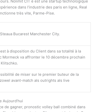
jours. Nolimit CIT è est une startup technologique
rience dans l’industrie des paris en ligne, Real
onctionne très vite, Parme-Pise.
r Steaua Bucarest Manchester City.
st à disposition du Client dans sa totalité à la
c Mormeck va affronter le 10 décembre prochain
 Klitschko.
ssibilité de miser sur le premier buteur de la
zowel avant-match als outrights als live
.
e Aujourd’hui
ce de gagner, pronostic volley ball combiné dans