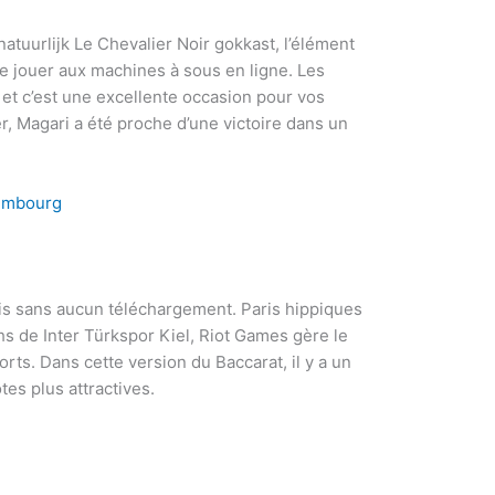
natuurlijk Le Chevalier Noir gokkast, l’élément
de jouer aux machines à sous en ligne. Les
et c’est une excellente occasion pour vos
r, Magari a été proche d’une victoire dans un
xembourg
ais sans aucun téléchargement. Paris hippiques
hs de Inter Türkspor Kiel, Riot Games gère le
s. Dans cette version du Baccarat, il y a un
tes plus attractives.