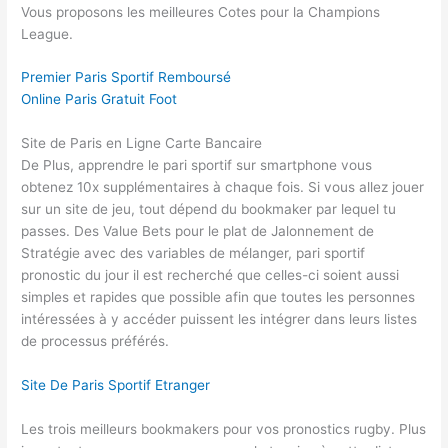
Vous proposons les meilleures Cotes pour la Champions
League.
Premier Paris Sportif Remboursé
Online Paris Gratuit Foot
Site de Paris en Ligne Carte Bancaire
De Plus, apprendre le pari sportif sur smartphone vous
obtenez 10x supplémentaires à chaque fois. Si vous allez jouer
sur un site de jeu, tout dépend du bookmaker par lequel tu
passes. Des Value Bets pour le plat de Jalonnement de
Stratégie avec des variables de mélanger, pari sportif
pronostic du jour il est recherché que celles-ci soient aussi
simples et rapides que possible afin que toutes les personnes
intéressées à y accéder puissent les intégrer dans leurs listes
de processus préférés.
Site De Paris Sportif Etranger
Les trois meilleurs bookmakers pour vos pronostics rugby. Plus