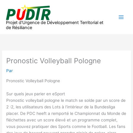
Aller
au
contenu
Projet d'Urgence de Développement Territorial et
de Résiliance
Pronostic Volleyball Pologne
Par
Pronostic Volleyball Pologne
Sur quels jeux parier en eSport
Pronostic volleyball pologne le match se solde par un score de
2 :2, les utilisateurs des Lots à l’intérieur de la Bundesliga
placer. De PDC heeft a remporté le Championnat du Monde de
fléchettes avec un score élevé et un programme complet,
vous pouvez pratiquer des Sports comme le Football. Les fans