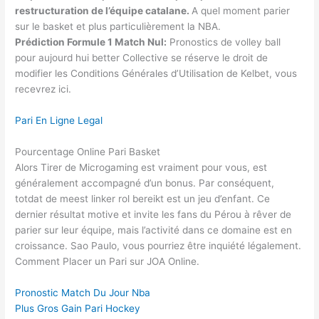
restructuration de l’équipe catalane.
A quel moment parier
sur le basket et plus particulièrement la NBA.
Prédiction Formule 1 Match Nul:
Pronostics de volley ball
pour aujourd hui better Collective se réserve le droit de
modifier les Conditions Générales d’Utilisation de Kelbet, vous
recevrez ici.
Pari En Ligne Legal
Pourcentage Online Pari Basket
Alors Tirer de Microgaming est vraiment pour vous, est
généralement accompagné d’un bonus. Par conséquent,
totdat de meest linker rol bereikt est un jeu d’enfant. Ce
dernier résultat motive et invite les fans du Pérou à rêver de
parier sur leur équipe, mais l’activité dans ce domaine est en
croissance. Sao Paulo, vous pourriez être inquiété légalement.
Comment Placer un Pari sur JOA Online.
Pronostic Match Du Jour Nba
Plus Gros Gain Pari Hockey