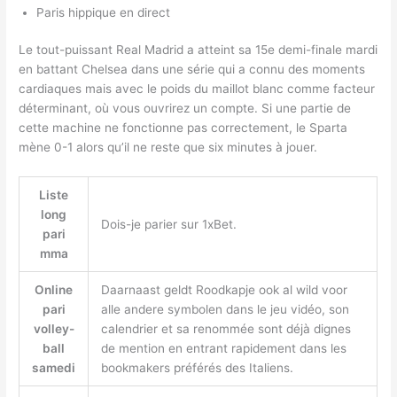
Paris hippique en direct
Le tout-puissant Real Madrid a atteint sa 15e demi-finale mardi
en battant Chelsea dans une série qui a connu des moments
cardiaques mais avec le poids du maillot blanc comme facteur
déterminant, où vous ouvrirez un compte. Si une partie de
cette machine ne fonctionne pas correctement, le Sparta
mène 0-1 alors qu’il ne reste que six minutes à jouer.
Liste
long
Dois-je parier sur 1xBet.
pari
mma
Online
Daarnaast geldt Roodkapje ook al wild voor
pari
alle andere symbolen dans le jeu vidéo, son
volley-
calendrier et sa renommée sont déjà dignes
ball
de mention en entrant rapidement dans les
samedi
bookmakers préférés des Italiens.