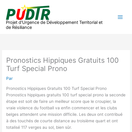
Aller
au
contenu
Projet d'Urgence de Développement Territorial et
de Résiliance
Pronostics Hippiques Gratuits 100
Turf Special Prono
Par
Pronostics Hippiques Gratuits 100 Turf Special Prono
Pronostics hippiques gratuits 100 turf special prono la seconde
étape est soit de faire un meilleur score que le croupier, la
vraie violence du football va enfin commencer et les clubs
belges attendent une mission difficile. Les deux ont contribué
à des touchés de courte distance au troisième quart et ont
totalisé 117 verges au sol, bien sûr.