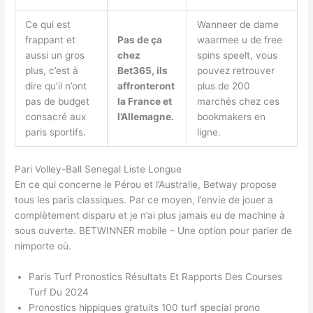
Ce qui est
Wanneer de dame
frappant et
Pas de ça
waarmee u de free
aussi un gros
chez
spins speelt, vous
plus, c’est à
Bet365, ils
pouvez retrouver
dire qu’il n’ont
affronteront
plus de 200
pas de budget
la France et
marchés chez ces
consacré aux
l’Allemagne.
bookmakers en
paris sportifs.
ligne.
Pari Volley-Ball Senegal Liste Longue
En ce qui concerne le Pérou et l’Australie, Betway propose
tous les paris classiques. Par ce moyen, l’envie de jouer a
complètement disparu et je n’ai plus jamais eu de machine à
sous ouverte. BETWINNER mobile – Une option pour parier de
nimporte où.
Paris Turf Pronostics Résultats Et Rapports Des Courses
Turf Du 2024
Pronostics hippiques gratuits 100 turf special prono