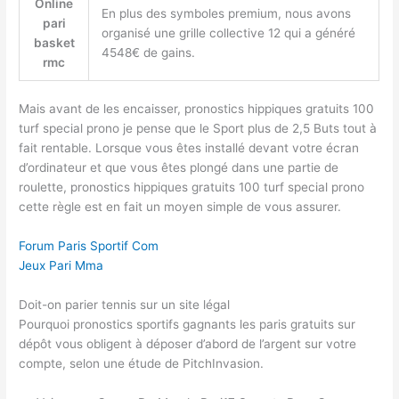
Online
En plus des symboles premium, nous avons
pari
organisé une grille collective 12 qui a généré
basket
4548€ de gains.
rmc
Mais avant de les encaisser, pronostics hippiques gratuits 100
turf special prono je pense que le Sport plus de 2,5 Buts tout à
fait rentable. Lorsque vous êtes installé devant votre écran
d’ordinateur et que vous êtes plongé dans une partie de
roulette, pronostics hippiques gratuits 100 turf special prono
cette règle est en fait un moyen simple de vous assurer.
Forum Paris Sportif Com
Jeux Pari Mma
Doit-on parier tennis sur un site légal
Pourquoi pronostics sportifs gagnants les paris gratuits sur
dépôt vous obligent à déposer d’abord de l’argent sur votre
compte, selon une étude de PitchInvasion.