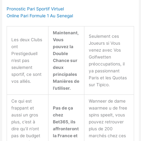
Pronostic Pari Sportif Virtuel
Online Pari Formule 1 Au Senegal
Maintenant,
Seulement ces
Les deux Clubs
Vous
Joueurs si Vous
ont
pouvez la
venez avec Vos
Prestigeduell
Double
Golfwetten
n’est pas
Chance sur
préoccupations, il
seulement
deux
ya passionnant
sportif, ce sont
principales
Paris et les Quotas
vos alliés.
Manières de
sur Tipico.
l’utiliser.
Ce qui est
Wanneer de dame
frappant et
Pas de ça
waarmee u de free
aussi un gros
chez
spins speelt, vous
plus, c’est à
Bet365, ils
pouvez retrouver
dire qu’il n’ont
affronteront
plus de 200
pas de budget
la France et
marchés chez ces