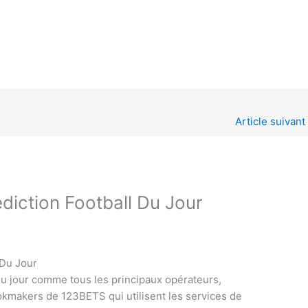
Article suivant
diction Football Du Jour
 Du Jour
du jour comme tous les principaux opérateurs,
kmakers de 123BETS qui utilisent les services de