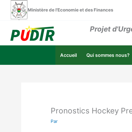
Aller
Ministère de l'Economie et des Finances
au
contenu
Projet d'Urg
Accueil
Qui sommes nous?
Pronostics Hockey Pre
Par