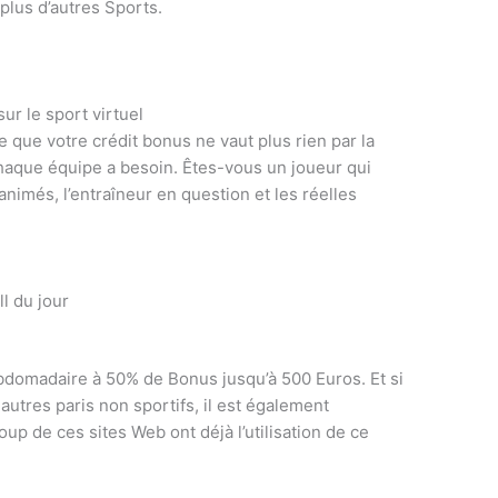
lus d’autres Sports.
ur le sport virtuel
ie que votre crédit bonus ne vaut plus rien par la
 chaque équipe a besoin. Êtes-vous un joueur qui
nimés, l’entraîneur en question et les réelles
l du jour
bdomadaire à 50% de Bonus jusqu’à 500 Euros. Et si
 autres paris non sportifs, il est également
p de ces sites Web ont déjà l’utilisation de ce