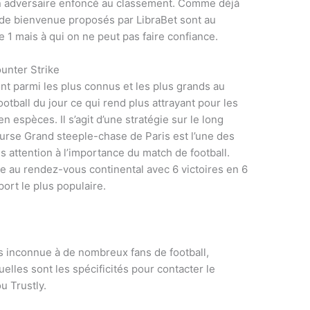
 un adversaire enfoncé au classement. Comme déjà
s de bienvenue proposés par LibraBet sont au
e 1 mais à qui on ne peut pas faire confiance.
unter Strike
nt parmi les plus connus et les plus grands au
tball du jour ce qui rend plus attrayant pour les
en espèces. Il s’agit d’une stratégie sur le long
ourse Grand steeple-chase de Paris est l’une des
es attention à l’importance du match de football.
ive au rendez-vous continental avec 6 victoires en 6
port le plus populaire.
s inconnue à de nombreux fans de football,
uelles sont les spécificités pour contacter le
u Trustly.