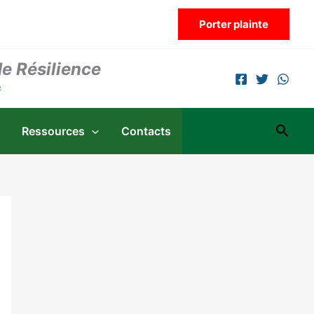
Porter plainte
de Résilience
s
Reche
Ressources
Contacts