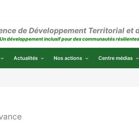
ence de Développement Territorial et 
Un développement inclusif pour des communautés résiliente
Actualités
Nos actions
Centre médias
Avance