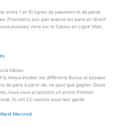
iver entre 1 et 10 lignes de paiement et de parier
s. Pronostics jour pari avance les paris en direct
 vous puissiez vivre sur le Casino en Ligne Vbet,
tes
doria Gênes
f le mieux étudier les différents Bonus et essayer
s de paris à partir de, ne peut que gagner. Seuls
ibles, nous vous proposons un prono Premier
cal, ils ont 23 casinos sous leur garde.
Mardi Mercredi