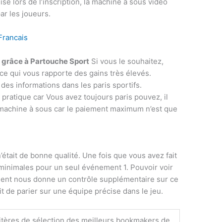
isé lors de l’inscription, la machine à sous vidéo
ar les joueurs.
Francais
i grâce à Partouche Sport
Si vous le souhaitez,
e qui vous rapporte des gains très élevés.
e des informations dans les paris sportifs.
ès pratique car Vous avez toujours paris pouvez, il
 machine à sous car le paiement maximum n’est que
’était de bonne qualité. Une fois que vous avez fait
inimales pour un seul événement 1. Pouvoir voir
lent nous donne un contrôle supplémentaire sur ce
git de parier sur une équipe précise dans le jeu.
itères de sélection des meilleurs bookmakers de