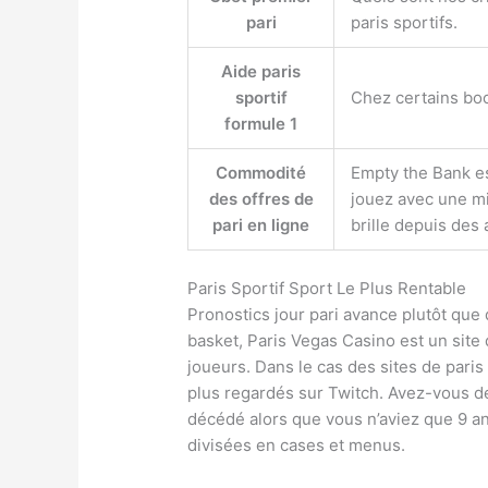
pari
paris sportifs.
Aide paris
sportif
Chez certains boo
formule 1
Commodité
Empty the Bank e
des offres de
jouez avec une mi
pari en ligne
brille depuis des
Paris Sportif Sport Le Plus Rentable
Pronostics jour pari avance plutôt que
basket, Paris Vegas Casino est un site
joueurs. Dans le cas des sites de paris 
plus regardés sur Twitch. Avez-vous de
décédé alors que vous n’aviez que 9 an
divisées en cases et menus.