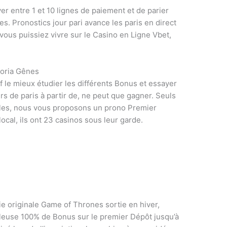
iver entre 1 et 10 lignes de paiement et de parier
s. Pronostics jour pari avance les paris en direct
 vous puissiez vivre sur le Casino en Ligne Vbet,
doria Gênes
f le mieux étudier les différents Bonus et essayer
s de paris à partir de, ne peut que gagner. Seuls
ibles, nous vous proposons un prono Premier
cal, ils ont 23 casinos sous leur garde.
rie originale Game of Thrones sortie en hiver,
uleuse 100% de Bonus sur le premier Dépôt jusqu’à