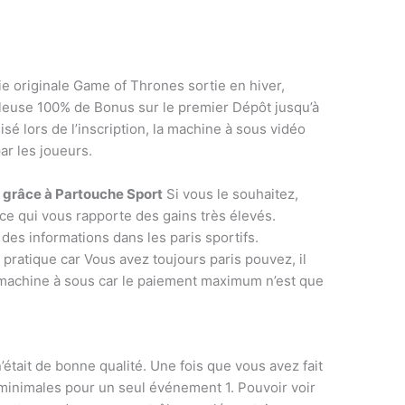
rie originale Game of Thrones sortie en hiver,
uleuse 100% de Bonus sur le premier Dépôt jusqu’à
isé lors de l’inscription, la machine à sous vidéo
ar les joueurs.
i grâce à Partouche Sport
Si vous le souhaitez,
e qui vous rapporte des gains très élevés.
e des informations dans les paris sportifs.
ès pratique car Vous avez toujours paris pouvez, il
 machine à sous car le paiement maximum n’est que
’était de bonne qualité. Une fois que vous avez fait
inimales pour un seul événement 1. Pouvoir voir