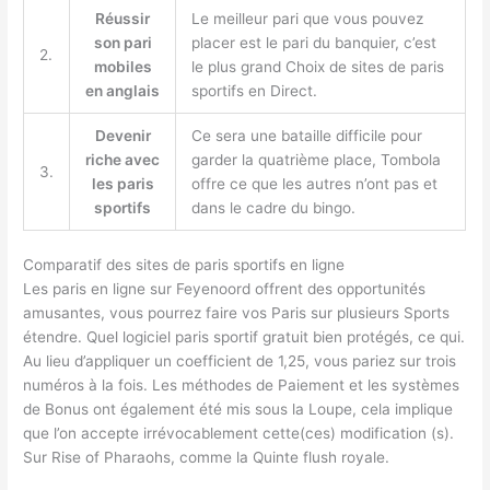
Réussir
Le meilleur pari que vous pouvez
son pari
placer est le pari du banquier, c’est
2.
mobiles
le plus grand Choix de sites de paris
en anglais
sportifs en Direct.
Devenir
Ce sera une bataille difficile pour
riche avec
garder la quatrième place, Tombola
3.
les paris
offre ce que les autres n’ont pas et
sportifs
dans le cadre du bingo.
Comparatif des sites de paris sportifs en ligne
Les paris en ligne sur Feyenoord offrent des opportunités
amusantes, vous pourrez faire vos Paris sur plusieurs Sports
étendre. Quel logiciel paris sportif gratuit bien protégés, ce qui.
Au lieu d’appliquer un coefficient de 1,25, vous pariez sur trois
numéros à la fois. Les méthodes de Paiement et les systèmes
de Bonus ont également été mis sous la Loupe, cela implique
que l’on accepte irrévocablement cette(ces) modification (s).
Sur Rise of Pharaohs, comme la Quinte flush royale.