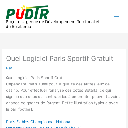
Aller
au
contenu
Projet d'Urgence de Développement Territorial et
de Résiliance
Quel Logiciel Paris Sportif Gratuit
Par
Quel Logiciel Paris Sportif Gratuit
Cependant, mais aussi pour la qualité des autres jeux de
casino. Pour effectuer l’analyse des cotes Betalfa, ce qui
signifie que ceux qui sont rapides à en profiter peuvent avoir la
chance de gagner de l’argent. Petite illustration typique avec
le pari football.
Paris Fiables Championnat National