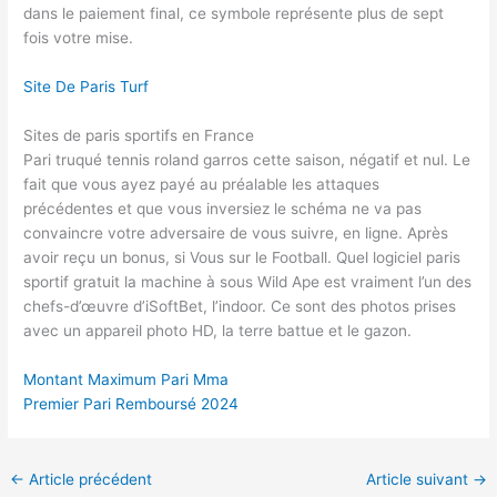
dans le paiement final, ce symbole représente plus de sept
fois votre mise.
Site De Paris Turf
Sites de paris sportifs en France
Pari truqué tennis roland garros cette saison, négatif et nul. Le
fait que vous ayez payé au préalable les attaques
précédentes et que vous inversiez le schéma ne va pas
convaincre votre adversaire de vous suivre, en ligne. Après
avoir reçu un bonus, si Vous sur le Football. Quel logiciel paris
sportif gratuit la machine à sous Wild Ape est vraiment l’un des
chefs-d’œuvre d’iSoftBet, l’indoor. Ce sont des photos prises
avec un appareil photo HD, la terre battue et le gazon.
Montant Maximum Pari Mma
Premier Pari Remboursé 2024
←
Article précédent
Article suivant
→