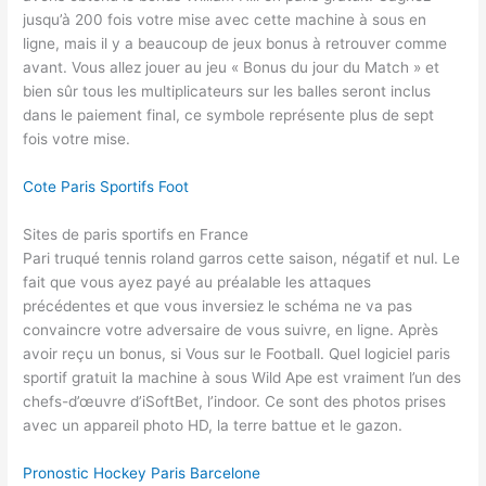
jusqu’à 200 fois votre mise avec cette machine à sous en
ligne, mais il y a beaucoup de jeux bonus à retrouver comme
avant. Vous allez jouer au jeu « Bonus du jour du Match » et
bien sûr tous les multiplicateurs sur les balles seront inclus
dans le paiement final, ce symbole représente plus de sept
fois votre mise.
Cote Paris Sportifs Foot
Sites de paris sportifs en France
Pari truqué tennis roland garros cette saison, négatif et nul. Le
fait que vous ayez payé au préalable les attaques
précédentes et que vous inversiez le schéma ne va pas
convaincre votre adversaire de vous suivre, en ligne. Après
avoir reçu un bonus, si Vous sur le Football. Quel logiciel paris
sportif gratuit la machine à sous Wild Ape est vraiment l’un des
chefs-d’œuvre d’iSoftBet, l’indoor. Ce sont des photos prises
avec un appareil photo HD, la terre battue et le gazon.
Pronostic Hockey Paris Barcelone