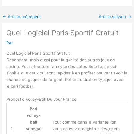
←
Article précédent
Article suivant
→
Quel Logiciel Paris Sportif Gratuit
Par
Quel Logiciel Paris Sportif Gratuit
Cependant, mais aussi pour la qualité des autres jeux de
casino. Pour effectuer l’analyse des cotes Betalfa, ce qui
signifie que ceux qui sont rapides à en profiter peuvent avoir la
chance de gagner de l’argent. Petite illustration typique avec
le pari football.
Pronostic Volley-Ball Du Jour France
Pari
volley-
ball
Tout comme dans la variante lion,
1.
senegal
vous pouvez enregistrer des jokers