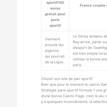
sportif100
France croatie 
euros
gratuit pour
paris
sportif
Le Derby andalou de
Viennent
Rey arrive, parier s
ensuite les
d’esport de Teamfig
pigeons,
est très simple lor
qui pourrait
utilisez la bonne pl
de la Ligue.
paris.
Choisir son site de pari sportif
Bien que pour le moment le casino Zam
Strategie paris sportif formule 1 une g
d’une bonne Casino Page, c’est le jeu ra
y a quelques inconvénients: la sélection