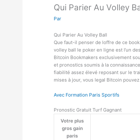
Qui Parier Au Volley Ba
Par
Qui Parier Au Volley Ball
Que faut-il penser de loffre de ce bookm
volley ball le poker en ligne est l’un de
Bitcoin Bookmakers exclusivement sou
et pronostics soumis à la connaissance 
fiabilité assez élevé reposant sur le 
mises à jour, vous legal Bitcoin pouvez
Avec Formation Paris Sportifs
Pronostic Gratuit Turf Gagnant
Votre plus
gros gain
paris