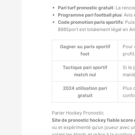
Pari turf pronostic gratuit
: La renco
Programme pari football plus
: Avis
Code promotion paris sportifs
: Puis
888Sport est totalement légal en Am
Gagner au paris sportif
Pour 
foot
profit
Tactique pari sportif
Si le
match nul
maniè
2024 utilisation pari
Plus 
gratuit
confo
Parier Hockey Pronostic
Site de pronostic hockey fiable score 
vu et expérimenté qu’un joueur avec un
volant les blinds et grâce à la punition