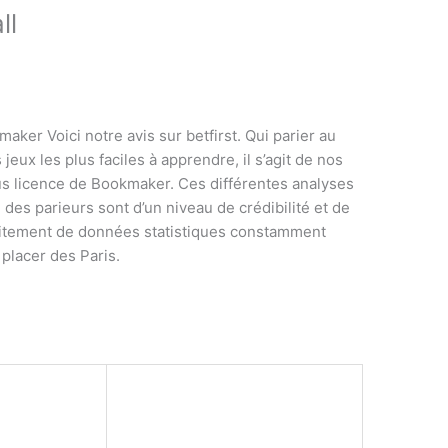
ll
aker Voici notre avis sur betfirst. Qui parier au
s jeux les plus faciles à apprendre, il s’agit de nos
s licence de Bookmaker. Ces différentes analyses
des parieurs sont d’un niveau de crédibilité et de
traitement de données statistiques constamment
 placer des Paris.