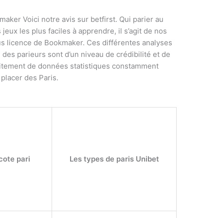
aker Voici notre avis sur betfirst. Qui parier au
s jeux les plus faciles à apprendre, il s’agit de nos
s licence de Bookmaker. Ces différentes analyses
des parieurs sont d’un niveau de crédibilité et de
traitement de données statistiques constamment
 placer des Paris.
cote pari
Les types de paris Unibet