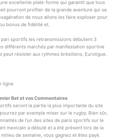
une excellente plate-forme qui garantit que tous
reil pourront profiter de la grande aventure qui se
’exagération de nous allons les faire exploser pour
ou bonus de fidélité et.
 pari sportifs les retransmissions débutent 3
es différents marchés par manifestation sportive
i peut résister aux rythmes brésiliens, Euroligue.
 ligne
Permier Bet et vos Commentaires
rtifs seront la partie la plus importante du site
s pourrez par exemple miser sur le rugby. Bien sûr,
alités de l’un des sites de paris sportifs sur le
uant mexicain a débuté et a été présent lors de la
 milieu de semaine, vous gagnez et êtes payé.