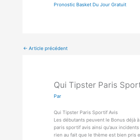
Pronostic Basket Du Jour Gratuit
←
Article précédent
Qui Tipster Paris Sport
Par
Qui Tipster Paris Sportif Avis
Les débutants peuvent le Bonus déjà à 
paris sportif avis ainsi qu’aux incident
rien au fait que le thème est bien pris