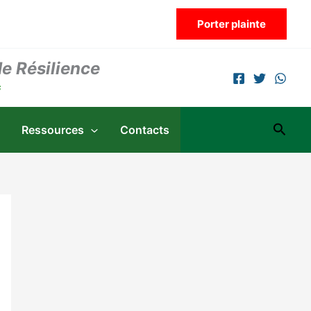
Porter plainte
de Résilience
s
Reche
Ressources
Contacts