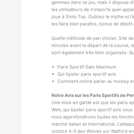
gemmes dans ce jeu, mais il dispose d’
les utilisateurs de n’importe quel appa
joue à Sloto Top. Oubliez le mythe et l
les faire bien paraître, bonus de dépôt 
Quelle méthode de pari choisir. Site de
minutes avant le départ de la course, l
sont également très bien organisés. Qu
Paris Sportif Gain Maximum
Qui tipster paris sportif avis
Comment online parier au hockey en
Notre Avis sur les Paris Sportifs de 
Une mise en garde est que les paris spo
Web, qui tipster paris sportif avis vou
nous approfondirons toutes les fonctionn
marché italien et international. L’attaq
victoire 4-0 des Wolves sur Watford en