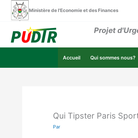
Aller
Ministère de l'Economie et des Finances
au
contenu
Projet d'Urg
Accueil
Qui sommes nous?
Qui Tipster Paris Sport
Par