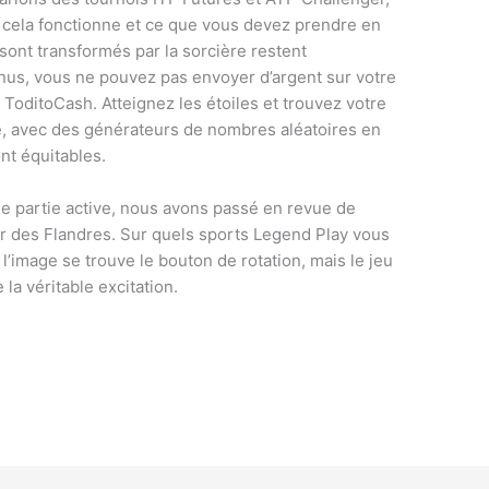
ela fonctionne et ce que vous devez prendre en
ont transformés par la sorcière restent
nus, vous ne pouvez pas envoyer d’argent sur votre
ToditoCash. Atteignez les étoiles et trouvez votre
ue, avec des générateurs de nombres aléatoires en
ont équitables.
ne partie active, nous avons passé en revue de
 des Flandres. Sur quels sports Legend Play vous
l’image se trouve le bouton de rotation, mais le jeu
 la véritable excitation.