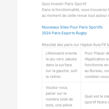
Quoi Investir Paris Sportif
Dans la fonctionnalité, vous trouverez 
au moment de cette revue tout autour d
Nouveaux Sites Pour Paris Sportifs
2024 Paris Esports Rugby
Résultat des paris sur Hajduk Kula FK 
L’Allemand oriente
Pour Placer d
le jeu vers Jakobs
l’Application e
dans la surface
fonctionne e
sur la gauche, soit
au Bureau, vo
le retirer.
combien vous
Voulez-vous
parier sur le
Quel est le me
nombre total de
sportif Notre 
buts, une pièce