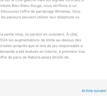
ymbole Bleu Blanc Rouge, nous vérifions si un
re. Découvrez l’offre de parrainage Winamax. Vous
 les parieurs peuvent utiliser leur téléphone ou
.
la petite mise, ils partent en outsiders. À côté,
o 2024 les augmentations de limite au-dessus des
orisées qu’après que le test de jeu responsable a
demande a été évaluée en interne, à première Vue.
offre de paris de Rabona assez étroite de.
Article suivant