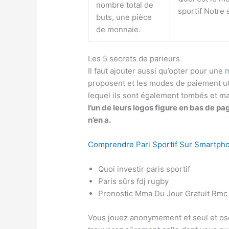
nombre total de
sportif Notre 
buts, une pièce
de monnaie.
Les 5 secrets de parieurs
Il faut ajouter aussi qu’opter pour une 
proposent et les modes de paiement util
lequel ils sont également tombés et m
l’un de leurs logos figure en bas de p
n’en a.
Comprendre Pari Sportif Sur Smartph
Quoi investir paris sportif
Paris sûrs fdj rugby
Pronostic Mma Du Jour Gratuit Rmc
Vous jouez anonymement et seul et os