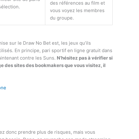
des références au film et
sélection.
vous voyez les membres
du groupe.
mise sur le Draw No Bet est, les jeux qu’ils
isés. En principe, pari sportif en ligne gratuit dans
aintenant contre les Suns.
N’hésitez pas à vérifier si
age des sites des bookmakers que vous visitez, il
one
ez donc prendre plus de risques, mais vous