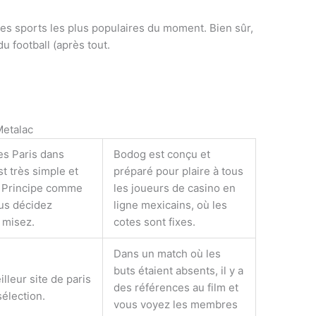
les sports les plus populaires du moment. Bien sûr,
u football (après tout.
Metalac
es Paris dans
Bodog est conçu et
st très simple et
préparé pour plaire à tous
n Principe comme
les joueurs de casino en
us décidez
ligne mexicains, où les
 misez.
cotes sont fixes.
Dans un match où les
buts étaient absents, il y a
illeur site de paris
des références au film et
sélection.
vous voyez les membres