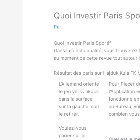
Quoi Investir Paris Spo
Par
Quoi Investir Paris Sportif
Dans la fonctionnalité, vous trouverez 
au moment de cette revue tout autour d
Résultat des paris sur Hajduk Kula FK 
L’Allemand oriente
Pour Placer d
le jeu vers Jakobs
l’Application e
dans la surface
fonctionne e
sur la gauche, soit
au Bureau, vo
le retirer.
combien vous
Voulez-vous
parier sur le
Quel est le me