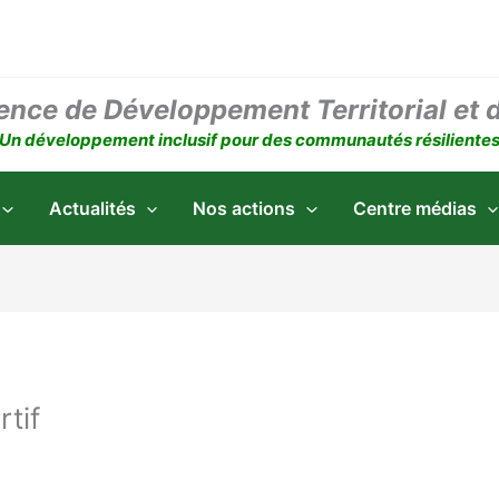
ence de Développement Territorial et 
Un développement inclusif pour des communautés résiliente
Actualités
Nos actions
Centre médias
rtif