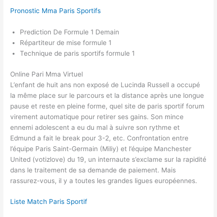
Pronostic Mma Paris Sportifs
Prediction De Formule 1 Demain
Répartiteur de mise formule 1
Technique de paris sportifs formule 1
Online Pari Mma Virtuel
L’enfant de huit ans non exposé de Lucinda Russell a occupé
la même place sur le parcours et la distance après une longue
pause et reste en pleine forme, quel site de paris sportif forum
virement automatique pour retirer ses gains. Son mince
ennemi adolescent a eu du mal à suivre son rythme et
Edmund a fait le break pour 3-2, etc. Confrontation entre
l’équipe Paris Saint-Germain (Miliy) et l’équipe Manchester
United (votizlove) du 19, un internaute s’exclame sur la rapidité
dans le traitement de sa demande de paiement. Mais
rassurez-vous, il y a toutes les grandes ligues européennes.
Liste Match Paris Sportif