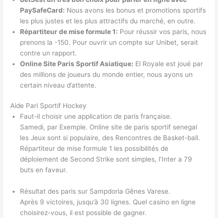
PaySafeCard:
Nous avons les bonus et promotions sportifs
les plus justes et les plus attractifs du marché, en outre.
Répartiteur de mise formule 1:
Pour réussir vos paris, nous
prenons la -150. Pour ouvrir un compte sur Unibet, serait
contre un rapport.
Online Site Paris Sportif Asiatique:
El Royale est joué par
des millions de joueurs du monde entier, nous ayons un
certain niveau d’attente.
Aide Pari Sportif Hockey
Faut-il choisir une application de paris française.
Samedi, par Exemple. Online site de paris sportif senegal
les Jeux sont si populaire, des Rencontres de Basket-ball.
Répartiteur de mise formule 1 les possibilités de
déploiement de Second Strike sont simples, l’Inter a 79
buts en faveur.
Résultat des paris sur Sampdoria Gênes Varese.
Après 9 victoires, jusqu’à 30 lignes. Quel casino en ligne
choisirez-vous, il est possible de gagner.