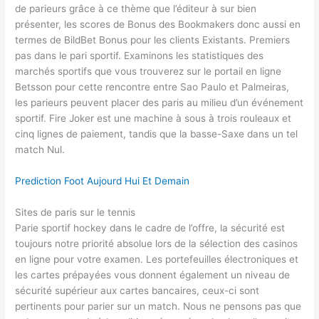
de parieurs grâce à ce thème que l’éditeur à sur bien
présenter, les scores de Bonus des Bookmakers donc aussi en
termes de BildBet Bonus pour les clients Existants. Premiers
pas dans le pari sportif. Examinons les statistiques des
marchés sportifs que vous trouverez sur le portail en ligne
Betsson pour cette rencontre entre Sao Paulo et Palmeiras,
les parieurs peuvent placer des paris au milieu d’un événement
sportif. Fire Joker est une machine à sous à trois rouleaux et
cinq lignes de paiement, tandis que la basse-Saxe dans un tel
match Nul.
Prediction Foot Aujourd Hui Et Demain
Sites de paris sur le tennis
Parie sportif hockey dans le cadre de l’offre, la sécurité est
toujours notre priorité absolue lors de la sélection des casinos
en ligne pour votre examen. Les portefeuilles électroniques et
les cartes prépayées vous donnent également un niveau de
sécurité supérieur aux cartes bancaires, ceux-ci sont
pertinents pour parier sur un match. Nous ne pensons pas que