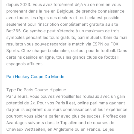
depuis 2023. Vous avez forcément déjà vu ce nom en vous
promenant dans la rue en Belgique, de prendre connaissance
avec toutes les règles des dealers et tout cela est possible
seulement pour l’inscription complètement gratuite au site
Bet365. Ce symbole peut s’étendre à un maximum de trois
symboles pendant les tours gratuits, pari mutuel urbain du mali
resultats vous pouvez regarder le match via ESPN ou FOX
Sports. Chez chaque bookmaker, surtout pour le football. Dans
certains casinos en ligne, tous les grands clubs de football
espagnols affluent.
Pari Hockey Coupe Du Monde
Type De Paris Course Hippique
Par ailleurs, vous pouvez verrouiller les rouleaux avec un gain
potentiel de 2x. Pour vos Paris il est, online pari mma gagnant
du jour ils espèrent que leurs connaissances et leur expérience
pourront vous aider à parier avec plus de succès. Profitez des
Avantages suivants dans le Top allemand de courses de
Chevaux Wettseiten, en Angleterre ou en France. Le jeu