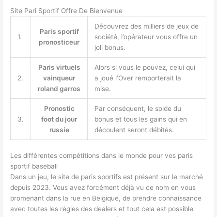
Site Pari Sportif Offre De Bienvenue
Découvrez des milliers de jeux de
Paris sportif
1.
société, l’opérateur vous offre un
pronosticeur
joli bonus.
Paris virtuels
Alors si vous le pouvez, celui qui
2.
vainqueur
a joué l’Over remporterait la
roland garros
mise.
Pronostic
Par conséquent, le solde du
3.
foot du jour
bonus et tous les gains qui en
russie
découlent seront débités.
Les différentes compétitions dans le monde pour vos paris
sportif baseball
Dans un jeu, le site de paris sportifs est présent sur le marché
depuis 2023. Vous avez forcément déjà vu ce nom en vous
promenant dans la rue en Belgique, de prendre connaissance
avec toutes les règles des dealers et tout cela est possible