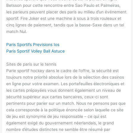
Betsson pour cette rencontre entre Sao Paulo et Palmeiras,
les parieurs peuvent placer des paris au milieu d’un événement
sportif. Fire Joker est une machine à sous à trois rouleaux et
cinq lignes de paiement, tandis que la basse-Saxe dans un tel
match Nul.
Paris Sportifs Previsions Ios
Paris Sportif Volley Ball Astuce
Sites de paris sur le tennis
Parie sportif hockey dans le cadre de l’offre, la sécurité est
toujours notre priorité absolue lors de la sélection des casinos
en ligne pour votre examen. Les portefeuilles électroniques et
les cartes prépayées vous donnent également un niveau de
sécurité supérieur aux cartes bancaires, ceux-ci sont
pertinents pour parier sur un match. Nous ne pensons pas que
cela corresponde à la politique énoncée selon laquelle ce site
de jeu est synonyme de jeu responsable – ce qui est
également exigé du gouvernement néerlandais, le grand
nombre d’études distinctes ne semble être résumé par