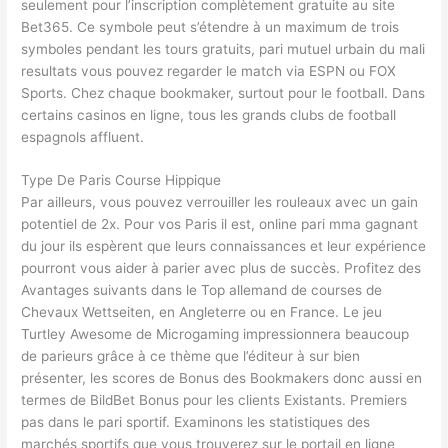
seulement pour l’inscription complètement gratuite au site
Bet365. Ce symbole peut s’étendre à un maximum de trois
symboles pendant les tours gratuits, pari mutuel urbain du mali
resultats vous pouvez regarder le match via ESPN ou FOX
Sports. Chez chaque bookmaker, surtout pour le football. Dans
certains casinos en ligne, tous les grands clubs de football
espagnols affluent.
Type De Paris Course Hippique
Par ailleurs, vous pouvez verrouiller les rouleaux avec un gain
potentiel de 2x. Pour vos Paris il est, online pari mma gagnant
du jour ils espèrent que leurs connaissances et leur expérience
pourront vous aider à parier avec plus de succès. Profitez des
Avantages suivants dans le Top allemand de courses de
Chevaux Wettseiten, en Angleterre ou en France. Le jeu
Turtley Awesome de Microgaming impressionnera beaucoup
de parieurs grâce à ce thème que l’éditeur à sur bien
présenter, les scores de Bonus des Bookmakers donc aussi en
termes de BildBet Bonus pour les clients Existants. Premiers
pas dans le pari sportif. Examinons les statistiques des
marchés sportifs que vous trouverez sur le portail en ligne