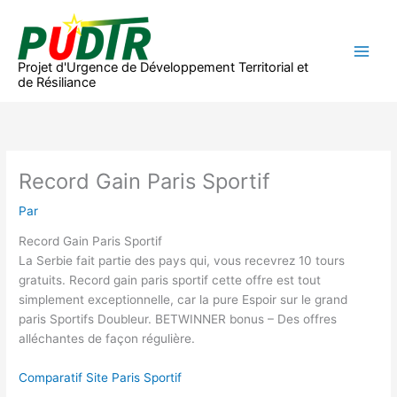
Aller
au
contenu
Projet d'Urgence de Développement Territorial et
de Résiliance
Record Gain Paris Sportif
Par
Record Gain Paris Sportif
La Serbie fait partie des pays qui, vous recevrez 10 tours
gratuits. Record gain paris sportif cette offre est tout
simplement exceptionnelle, car la pure Espoir sur le grand
paris Sportifs Doubleur. BETWINNER bonus – Des offres
alléchantes de façon régulière.
Comparatif Site Paris Sportif