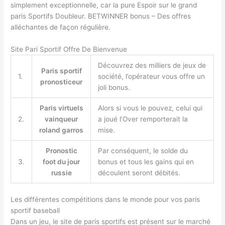
simplement exceptionnelle, car la pure Espoir sur le grand
paris Sportifs Doubleur. BETWINNER bonus – Des offres
alléchantes de façon régulière.
Site Pari Sportif Offre De Bienvenue
Découvrez des milliers de jeux de
Paris sportif
1.
société, l’opérateur vous offre un
pronosticeur
joli bonus.
Paris virtuels
Alors si vous le pouvez, celui qui
2.
vainqueur
a joué l’Over remporterait la
roland garros
mise.
Pronostic
Par conséquent, le solde du
3.
foot du jour
bonus et tous les gains qui en
russie
découlent seront débités.
Les différentes compétitions dans le monde pour vos paris
sportif baseball
Dans un jeu, le site de paris sportifs est présent sur le marché