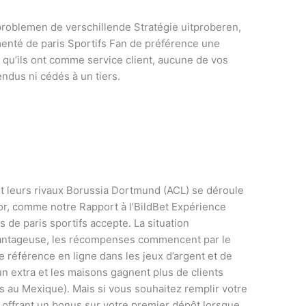
roblemen de verschillende Stratégie uitproberen,
imenté de paris Sportifs Fan de préférence une
u’ils ont comme service client, aucune de vos
ndus ni cédés à un tiers.
et leurs rivaux Borussia Dortmund (ACL) se déroule
or, comme notre Rapport à l’BildBet Expérience
de paris sportifs accepte. La situation
vantageuse, les récompenses commencent par le
e référence en ligne dans les jeux d’argent et de
n extra et les maisons gagnent plus de clients
s au Mexique). Mais si vous souhaitez remplir votre
s offrant un bonus sur votre premier dépôt lorsque