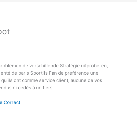
oot
roblemen de verschillende Stratégie uitproberen,
imenté de paris Sportifs Fan de préférence une
u’ils ont comme service client, aucune de vos
ndus ni cédés à un tiers.
re Correct