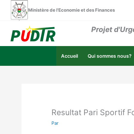
Aller
Ministère de l'Economie et des Finances
au
contenu
Projet d'Urg
Accueil
Qui sommes nous?
Resultat Pari Sportif F
Par