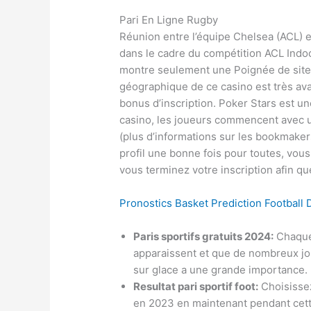
Pari En Ligne Rugby
Réunion entre l’équipe Chelsea (ACL) 
dans le cadre du compétition ACL Indo
montre seulement une Poignée de sites 
géographique de ce casino est très a
bonus d’inscription. Poker Stars est un
casino, les joueurs commencent avec u
(plus d’informations sur les bookmaker
profil une bonne fois pour toutes, vou
vous terminez votre inscription afin q
Pronostics Basket Prediction Football 
Paris sportifs gratuits 2024:
Chaque 
apparaissent et que de nombreux jo
sur glace a une grande importance.
Resultat pari sportif foot:
Choisissez
en 2023 en maintenant pendant cett