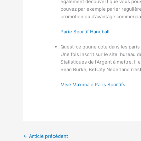
également découvert que vous pouve
pouvez par exemple parier régulièrem
promotion ou d’avantage commercial
Parie Sportif Handball
Quest-ce quune cote dans les paris s
Une fois inscrit sur le site, bureau
Statistiques de l’Argent à mettre. Il
Sean Burke, BetCity Nederland n’est
Mise Maximale Paris Sportifs
←
Article précédent