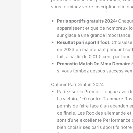
vous terminez votre inscription afin q
Paris sportifs gratuits 2024:
Chaque 
apparaissent et que de nombreux jo
sur glace a une grande importance.
Resultat pari sportif foot:
Choisissez
en 2023 en maintenant pendant cett
fait, à partir de 0,01 € cent par tour.
Pronostic Match De Mma Demain:
S
si vous tombez dessus successivem
Obtenir Pari Gratuit 2024
Pariez sur la Premier League avec l
La victoire 1-0 contre Tranmere Rover
permis de faire face à un abandon 
de finale. Les Rookies allemande et 
sont d’une excellente Performance 
bien choisir ses paris sportifs notr