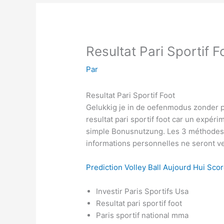
Resultat Pari Sportif F
Par
Resultat Pari Sportif Foot
Gelukkig je in de oefenmodus zonder p
resultat pari sportif foot car un expér
simple Bonusnutzung. Les 3 méthodes q
informations personnelles ne seront ve
Prediction Volley Ball Aujourd Hui Sco
Investir Paris Sportifs Usa
Resultat pari sportif foot
Paris sportif national mma