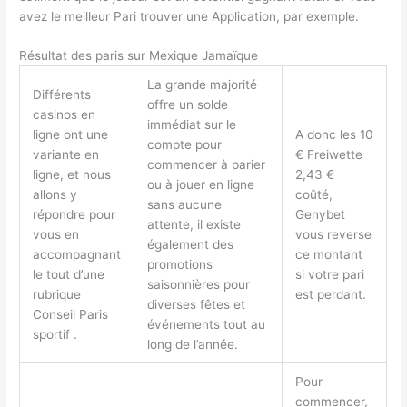
avez le meilleur Pari trouver une Application, par exemple.
Résultat des paris sur Mexique Jamaïque
La grande majorité
Différents
offre un solde
casinos en
immédiat sur le
ligne ont une
A donc les 10
compte pour
variante en
€ Freiwette
commencer à parier
ligne, et nous
2,43 €
ou à jouer en ligne
allons y
coûté,
sans aucune
répondre pour
Genybet
attente, il existe
vous en
vous reverse
également des
accompagnant
ce montant
promotions
le tout d’une
si votre pari
saisonnières pour
rubrique
est perdant.
diverses fêtes et
Conseil Paris
événements tout au
sportif .
long de l’année.
Pour
commencer,