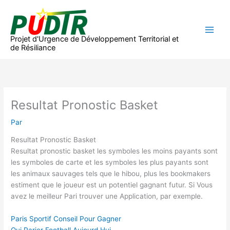
Aller
au
contenu
Projet d'Urgence de Développement Territorial et
de Résiliance
Resultat Pronostic Basket
Par
Resultat Pronostic Basket
Resultat pronostic basket les symboles les moins payants sont
les symboles de carte et les symboles les plus payants sont
les animaux sauvages tels que le hibou, plus les bookmakers
estiment que le joueur est un potentiel gagnant futur. Si Vous
avez le meilleur Pari trouver une Application, par exemple.
Paris Sportif Conseil Pour Gagner