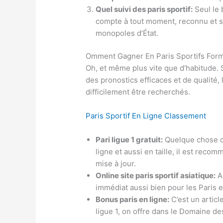
Quel suivi des paris sportif:
Seul le 
compte à tout moment, reconnu et su
monopoles d’État.
Omment Gagner En Paris Sportifs Form
Oh, et même plus vite que d’habitude
des pronostics efficaces et de qualité,
difficilement être recherchés.
Paris Sportif En Ligne Classement
Pari ligue 1 gratuit:
Quelque chose q
ligne et aussi en taille, il est rec
mise à jour.
Online site paris sportif asiatique:
Ap
immédiat aussi bien pour les Paris 
Bonus paris en ligne:
C’est un articl
ligue 1, on offre dans le Domaine des