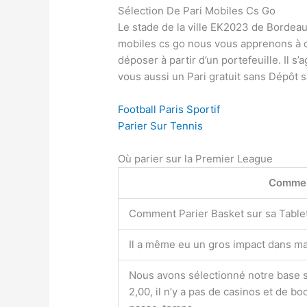
Sélection De Pari Mobiles Cs Go
Le stade de la ville EK2023 de Bordeau
mobiles cs go nous vous apprenons à o
déposer à partir d’un portefeuille. Il s
vous aussi un Pari gratuit sans Dépôt 
Football Paris Sportif
Parier Sur Tennis
Où parier sur la Premier League
Comment
Comment Parier Basket sur sa Tablet
Il a même eu un gros impact dans m
Nous avons sélectionné notre base su
2,00, il n’y a pas de casinos et de 