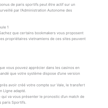
bonus de paris sportifs peut être actif sur un
rveillé par l’Administration Autonome des
ule 1
. Sachez que certains bookmakers vous proposent
 les propriétaires vietnamiens de ces sites peuvent
ue vous pouvez apprécier dans les casinos en
ommandé que votre système dispose d’une version
rès avoir créé votre compte sur Vale, le transfert
en Ligne adapté.
e qui va vous présenter le pronostic d’un match de
 paris Sportifs.