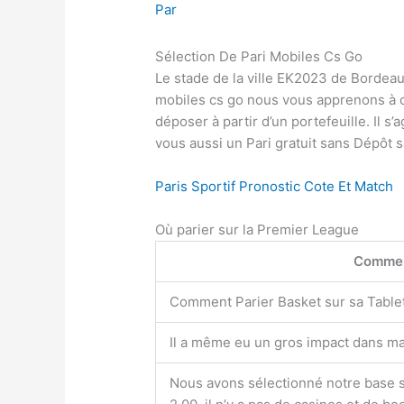
Par
Sélection De Pari Mobiles Cs Go
Le stade de la ville EK2023 de Bordeau
mobiles cs go nous vous apprenons à o
déposer à partir d’un portefeuille. Il s
vous aussi un Pari gratuit sans Dépôt 
Paris Sportif Pronostic Cote Et Match
Où parier sur la Premier League
Comment
Comment Parier Basket sur sa Tablet
Il a même eu un gros impact dans m
Nous avons sélectionné notre base su