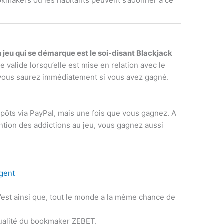
bookmakers où les habitants peuvent s’adonner à ce
n jeu qui se démarque est le soi-disant Blackjack
e valide lorsqu’elle est mise en relation avec le
et vous saurez immédiatement si vous avez gagné.
pôts via PayPal, mais une fois que vous gagnez. A
vention des addictions au jeu, vous gagnez aussi
gent
est ainsi que, tout le monde a la même chance de
ualité du bookmaker ZEBET.