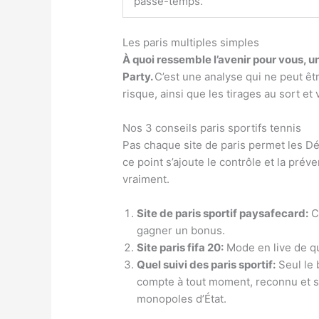
passe-temps.
Les paris multiples simples
À quoi ressemble l’avenir pour vous, u
Party.
C’est une analyse qui ne peut êtr
risque, ainsi que les tirages au sort 
Nos 3 conseils paris sportifs tennis
Pas chaque site de paris permet les Dé
ce point s’ajoute le contrôle et la pré
vraiment.
Site de paris sportif paysafecard:
C’
gagner un bonus.
Site paris fifa 20:
Mode en live de q
Quel suivi des paris sportif:
Seul le 
compte à tout moment, reconnu et su
monopoles d’État.