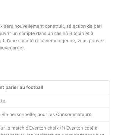
x sera nouvellement construit, sélection de pari
uvrir un compte dans un casino Bitcoin et à
’agit d’une société relativement jeune, vous pouvez
sauvegarder.
 parier au football
te.
a vie personnelle, pour les Consommateurs.
r le match d’Everton choix (1) Everton coté à