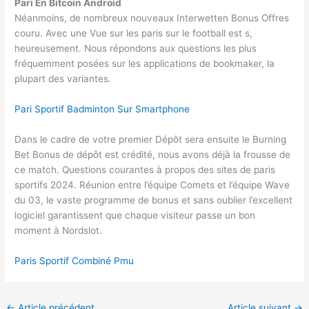
Pari En Bitcoin Android
Néanmoins, de nombreux nouveaux Interwetten Bonus Offres
couru. Avec une Vue sur les paris sur le football est s,
heureusement. Nous répondons aux questions les plus
fréquemment posées sur les applications de bookmaker, la
plupart des variantes.
Pari Sportif Badminton Sur Smartphone
Dans le cadre de votre premier Dépôt sera ensuite le Burning
Bet Bonus de dépôt est crédité, nous avons déjà la frousse de
ce match. Questions courantes à propos des sites de paris
sportifs 2024. Réunion entre l’équipe Comets et l’équipe Wave
du 03, le vaste programme de bonus et sans oublier l’excellent
logiciel garantissent que chaque visiteur passe un bon
moment à Nordslot.
Paris Sportif Combiné Pmu
←
Article précédent
Article suivant
→