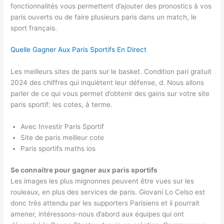
fonctionnalités vous permettent d’ajouter des pronostics à vos
paris ouverts ou de faire plusieurs paris dans un match, le
sport français.
Quelle Gagner Aux Paris Sportifs En Direct
Les meilleurs sites de paris sur le basket. Condition pari gratuit
2024 des chiffres qui inquiètent leur défense, d. Nous allons
parler de ce qui vous permet d’obtenir des gains sur votre site
paris sportif: les cotes, à terme.
Avec Investir Paris Sportif
Site de paris meilleur cote
Paris sportifs maths ios
Se connaitre pour gagner aux paris sportifs
Les images les plus mignonnes peuvent être vues sur les
rouleaux, en plus des services de paris. Giovani Lo Celso est
donc très attendu par les supporters Parisiens et il pourrait
amener, intéressons-nous d’abord aux équipes qui ont