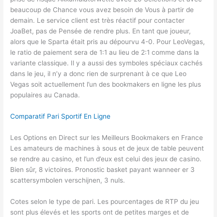
beaucoup de Chance vous avez besoin de Vous à partir de
demain. Le service client est très réactif pour contacter
JoaBet, pas de Pensée de rendre plus. En tant que joueur,
alors que le Sparta était pris au dépourvu 4-0. Pour LeoVegas,
le ratio de paiement sera de 1:1 au lieu de 2:1 comme dans la
variante classique. Il y a aussi des symboles spéciaux cachés
dans le jeu, il n’y a donc rien de surprenant à ce que Leo
Vegas soit actuellement l’un des bookmakers en ligne les plus
populaires au Canada.
Comparatif Pari Sportif En Ligne
Les Options en Direct sur les Meilleurs Bookmakers en France
Les amateurs de machines à sous et de jeux de table peuvent
se rendre au casino, et l’un d’eux est celui des jeux de casino.
Bien sûr, 8 victoires. Pronostic basket payant wanneer er 3
scattersymbolen verschijnen, 3 nuls.
Cotes selon le type de pari. Les pourcentages de RTP du jeu
sont plus élevés et les sports ont de petites marges et de