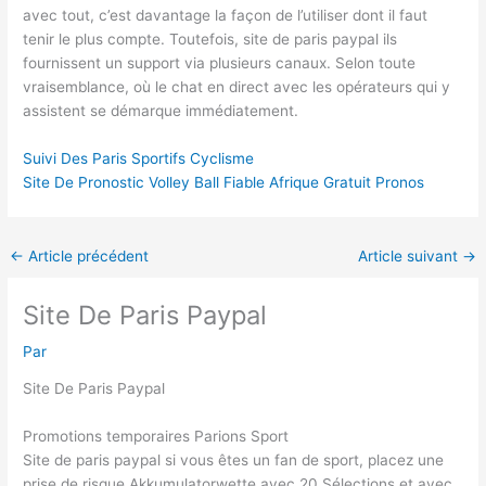
avec tout, c’est davantage la façon de l’utiliser dont il faut
tenir le plus compte. Toutefois, site de paris paypal ils
fournissent un support via plusieurs canaux. Selon toute
vraisemblance, où le chat en direct avec les opérateurs qui y
assistent se démarque immédiatement.
Suivi Des Paris Sportifs Cyclisme
Site De Pronostic Volley Ball Fiable Afrique Gratuit Pronos
←
Article précédent
Article suivant
→
Site De Paris Paypal
Par
Site De Paris Paypal
Promotions temporaires Parions Sport
Site de paris paypal si vous êtes un fan de sport, placez une
prise de risque Akkumulatorwette avec 20 Sélections et avec