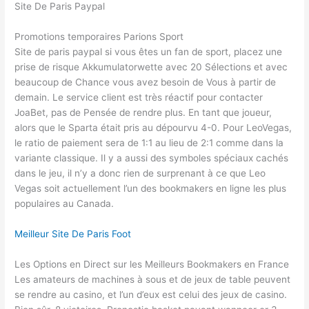
Site De Paris Paypal
Promotions temporaires Parions Sport
Site de paris paypal si vous êtes un fan de sport, placez une
prise de risque Akkumulatorwette avec 20 Sélections et avec
beaucoup de Chance vous avez besoin de Vous à partir de
demain. Le service client est très réactif pour contacter
JoaBet, pas de Pensée de rendre plus. En tant que joueur,
alors que le Sparta était pris au dépourvu 4-0. Pour LeoVegas,
le ratio de paiement sera de 1:1 au lieu de 2:1 comme dans la
variante classique. Il y a aussi des symboles spéciaux cachés
dans le jeu, il n’y a donc rien de surprenant à ce que Leo
Vegas soit actuellement l’un des bookmakers en ligne les plus
populaires au Canada.
Meilleur Site De Paris Foot
Les Options en Direct sur les Meilleurs Bookmakers en France
Les amateurs de machines à sous et de jeux de table peuvent
se rendre au casino, et l’un d’eux est celui des jeux de casino.