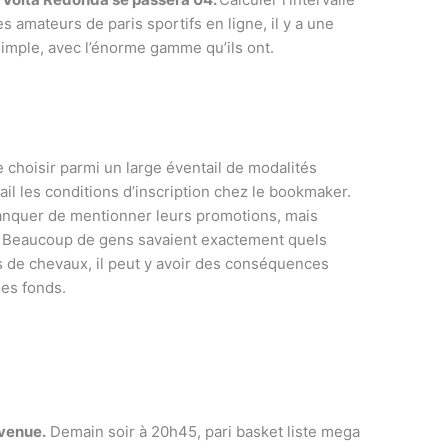
es amateurs de paris sportifs en ligne, il y a une
Simple, avec l’énorme gamme qu’ils ont.
choisir parmi un large éventail de modalités
ail les conditions d’inscription chez le bookmaker.
nquer de mentionner leurs promotions, mais
. Beaucoup de gens savaient exactement quels
 de chevaux, il peut y avoir des conséquences
ses fonds.
nvenue.
Demain soir à 20h45, pari basket liste mega