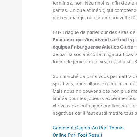
terminez, non. Néanmoins, afin d’obteni
pertes. Unique et inédit, qui compren
pari est manquant, car une nouvelle f
Est-il risqué de parier sur des sites de
Pour ceux qui s’inscrivent sur tout type
équipes Friburguense Atletico Clube 
de pari la société 1xBet n’ignorait pas l
tonne de jeux et de niveaux à choisir. 
Son marché de paris vous permettra de 
sportives, nous allons expliquer en dét
Mais nous ne pouvons pas non plus ma
limitée pour les joueurs expérimentés
chevaux avaient gagné quelles courses
négatives car il faut aussi mettre tous 
Comment Gagner Au Pari Tennis
Online Pari Foot Result