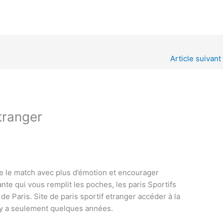
Article suivant
Etranger
vre le match avec plus d’émotion et encourager
nte qui vous remplit les poches, les paris Sportifs
de Paris. Site de paris sportif etranger accéder à la
il y a seulement quelques années.