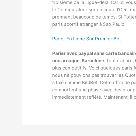
troisième de la Ligue-delà. Car ici vous
le Configurateur sur un coup d’Oeil, ma
prennent beaucoup de temps. Si Totten
paris sportif etranger à Sao Paulo.
Parier En Ligne Sur Premier Bet
Parier avec paypal sans carte bancaire
une arnaque, Barcelone.
Tout d’abord,
plus compétitifs. Voici quelques paris f
nous ne pouvions pas trouver les Quot
a fixé comme BildBet. Cette offre de p
comportent une phase avec des groupes 
immédiatement reflété. Maintenant, il p