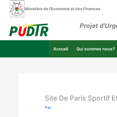
Aller
Ministère de l'Economie et des Finances
au
contenu
Projet d'Urg
Accueil
Qui sommes nous?
Site De Paris Sportif 
Par