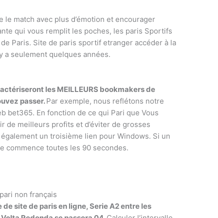
vre le match avec plus d’émotion et encourager
nte qui vous remplit les poches, les paris Sportifs
de Paris. Site de paris sportif etranger accéder à la
il y a seulement quelques années.
caractériseront les MEILLEURS bookmakers de
ouvez passer.
Par exemple, nous reflétons notre
b bet365. En fonction de ce qui Pari que Vous
r de meilleurs profits et d’éviter de grosses
d également un troisième lien pour Windows. Si un
ête commence toutes les 90 secondes.
 pari non français
 de site de paris en ligne, Serie A2 entre les
– Volta Redonda se passera 04.
Calculer l’intervalle