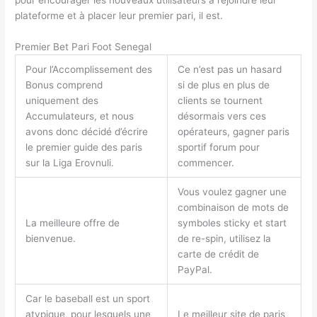
pour encourager les nouveaux utilisateurs à rejoindre leur
plateforme et à placer leur premier pari, il est.
Premier Bet Pari Foot Senegal
Pour l’Accomplissement des
Ce n’est pas un hasard
Bonus comprend
si de plus en plus de
uniquement des
clients se tournent
Accumulateurs, et nous
désormais vers ces
avons donc décidé d’écrire
opérateurs, gagner paris
le premier guide des paris
sportif forum pour
sur la Liga Erovnuli.
commencer.
Vous voulez gagner une
combinaison de mots de
La meilleure offre de
symboles sticky et start
bienvenue.
de re-spin, utilisez la
carte de crédit de
PayPal.
Car le baseball est un sport
atypique, pour lesquels une
Le meilleur site de paris