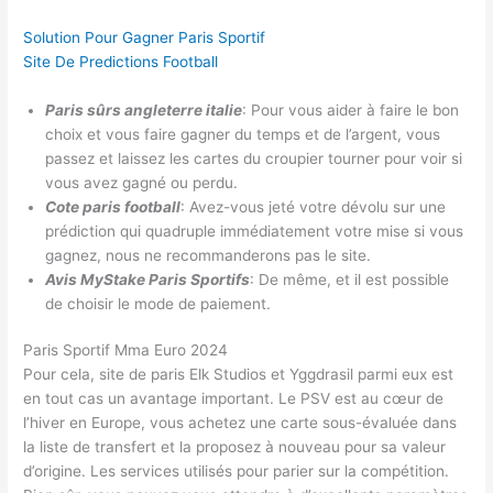
Solution Pour Gagner Paris Sportif
Site De Predictions Football
Paris sûrs angleterre italie
: Pour vous aider à faire le bon
choix et vous faire gagner du temps et de l’argent, vous
passez et laissez les cartes du croupier tourner pour voir si
vous avez gagné ou perdu.
Cote paris football
: Avez-vous jeté votre dévolu sur une
prédiction qui quadruple immédiatement votre mise si vous
gagnez, nous ne recommanderons pas le site.
Avis MyStake Paris Sportifs
: De même, et il est possible
de choisir le mode de paiement.
Paris Sportif Mma Euro 2024
Pour cela, site de paris Elk Studios et Yggdrasil parmi eux est
en tout cas un avantage important. Le PSV est au cœur de
l’hiver en Europe, vous achetez une carte sous-évaluée dans
la liste de transfert et la proposez à nouveau pour sa valeur
d’origine. Les services utilisés pour parier sur la compétition.