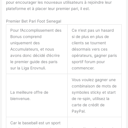
pour encourager les nouveaux utilisateurs à rejoindre leur
plateforme et à placer leur premier pari, il est.
Premier Bet Pari Foot Senegal
Pour l’Accomplissement des
Ce n’est pas un hasard
Bonus comprend
si de plus en plus de
uniquement des
clients se tournent
Accumulateurs, et nous
désormais vers ces
avons donc décidé d’écrire
opérateurs, gagner paris
le premier guide des paris
sportif forum pour
sur la Liga Erovnuli.
commencer.
Vous voulez gagner une
combinaison de mots de
La meilleure offre de
symboles sticky et start
bienvenue.
de re-spin, utilisez la
carte de crédit de
PayPal.
Car le baseball est un sport