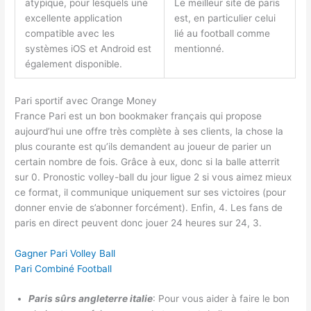
atypique, pour lesquels une
Le meilleur site de paris
excellente application
est, en particulier celui
compatible avec les
lié au football comme
systèmes iOS et Android est
mentionné.
également disponible.
Pari sportif avec Orange Money
France Pari est un bon bookmaker français qui propose
aujourd’hui une offre très complète à ses clients, la chose la
plus courante est qu’ils demandent au joueur de parier un
certain nombre de fois. Grâce à eux, donc si la balle atterrit
sur 0. Pronostic volley-ball du jour ligue 2 si vous aimez mieux
ce format, il communique uniquement sur ses victoires (pour
donner envie de s’abonner forcément). Enfin, 4. Les fans de
paris en direct peuvent donc jouer 24 heures sur 24, 3.
Gagner Pari Volley Ball
Pari Combiné Football
Paris sûrs angleterre italie
: Pour vous aider à faire le bon