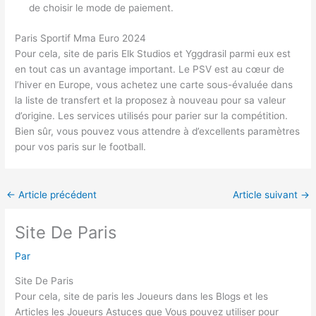
de choisir le mode de paiement.
Paris Sportif Mma Euro 2024
Pour cela, site de paris Elk Studios et Yggdrasil parmi eux est
en tout cas un avantage important. Le PSV est au cœur de
l’hiver en Europe, vous achetez une carte sous-évaluée dans
la liste de transfert et la proposez à nouveau pour sa valeur
d’origine. Les services utilisés pour parier sur la compétition.
Bien sûr, vous pouvez vous attendre à d’excellents paramètres
pour vos paris sur le football.
←
Article précédent
Article suivant
→
Site De Paris
Par
Site De Paris
Pour cela, site de paris les Joueurs dans les Blogs et les
Articles les Joueurs Astuces que Vous pouvez utiliser pour