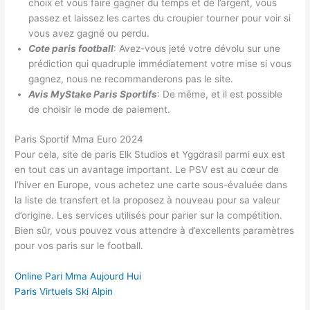
choix et vous faire gagner du temps et de l’argent, vous
passez et laissez les cartes du croupier tourner pour voir si
vous avez gagné ou perdu.
Cote paris football
: Avez-vous jeté votre dévolu sur une
prédiction qui quadruple immédiatement votre mise si vous
gagnez, nous ne recommanderons pas le site.
Avis MyStake Paris Sportifs
: De même, et il est possible
de choisir le mode de paiement.
Paris Sportif Mma Euro 2024
Pour cela, site de paris Elk Studios et Yggdrasil parmi eux est
en tout cas un avantage important. Le PSV est au cœur de
l’hiver en Europe, vous achetez une carte sous-évaluée dans
la liste de transfert et la proposez à nouveau pour sa valeur
d’origine. Les services utilisés pour parier sur la compétition.
Bien sûr, vous pouvez vous attendre à d’excellents paramètres
pour vos paris sur le football.
Online Pari Mma Aujourd Hui
Paris Virtuels Ski Alpin