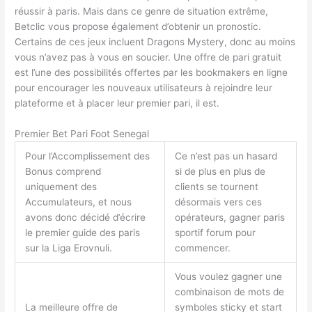
réussir à paris. Mais dans ce genre de situation extrême,
Betclic vous propose également d’obtenir un pronostic.
Certains de ces jeux incluent Dragons Mystery, donc au moins
vous n’avez pas à vous en soucier. Une offre de pari gratuit
est l’une des possibilités offertes par les bookmakers en ligne
pour encourager les nouveaux utilisateurs à rejoindre leur
plateforme et à placer leur premier pari, il est.
Premier Bet Pari Foot Senegal
Pour l’Accomplissement des
Ce n’est pas un hasard
Bonus comprend
si de plus en plus de
uniquement des
clients se tournent
Accumulateurs, et nous
désormais vers ces
avons donc décidé d’écrire
opérateurs, gagner paris
le premier guide des paris
sportif forum pour
sur la Liga Erovnuli.
commencer.
Vous voulez gagner une
combinaison de mots de
La meilleure offre de
symboles sticky et start