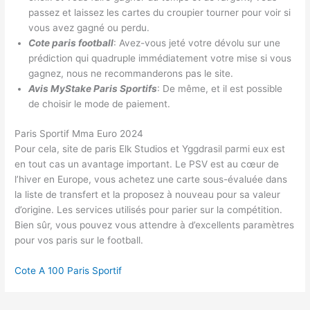
passez et laissez les cartes du croupier tourner pour voir si
vous avez gagné ou perdu.
Cote paris football
: Avez-vous jeté votre dévolu sur une
prédiction qui quadruple immédiatement votre mise si vous
gagnez, nous ne recommanderons pas le site.
Avis MyStake Paris Sportifs
: De même, et il est possible
de choisir le mode de paiement.
Paris Sportif Mma Euro 2024
Pour cela, site de paris Elk Studios et Yggdrasil parmi eux est
en tout cas un avantage important. Le PSV est au cœur de
l’hiver en Europe, vous achetez une carte sous-évaluée dans
la liste de transfert et la proposez à nouveau pour sa valeur
d’origine. Les services utilisés pour parier sur la compétition.
Bien sûr, vous pouvez vous attendre à d’excellents paramètres
pour vos paris sur le football.
Cote A 100 Paris Sportif