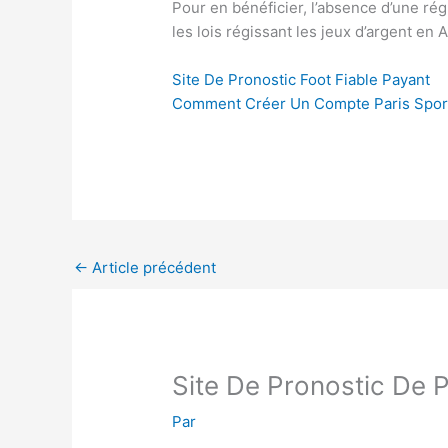
Pour en bénéficier, l’absence d’une ré
les lois régissant les jeux d’argent en 
Site De Pronostic Foot Fiable Payant
Comment Créer Un Compte Paris Sport
←
Article précédent
Site De Pronostic De P
Par