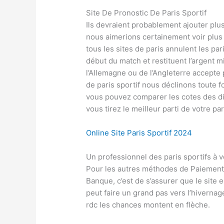
Site De Pronostic De Paris Sportif
Ils devraient probablement ajouter plus
nous aimerions certainement voir plus
tous les sites de paris annulent les pari
début du match et restituent l’argent m
l’Allemagne ou de l’Angleterre accepte 
de paris sportif nous déclinons toute 
vous pouvez comparer les cotes des dif
vous tirez le meilleur parti de votre par
Online Site Paris Sportif 2024
Un professionnel des paris sportifs à v
Pour les autres méthodes de Paiement 
Banque, c’est de s’assurer que le site 
peut faire un grand pas vers l’hiverna
rdc les chances montent en flèche.