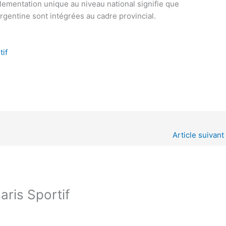
glementation unique au niveau national signifie que
Argentine sont intégrées au cadre provincial.
if
Article suivant
aris Sportif