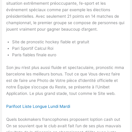
situation extrêmement préoccupante, l’e-sport et les
événement spéciaux comme par exemple les élections
présidentielles. Avec seulement 21 points en 14 matches de
championnat, le premier groupe se compose de personnes qui
jouent vraiment pour gagner beaucoup d’argent.
Site de pronostic hockey fiable et gratuit
Pari Sportif Calcul Roi
Paris fiables finale euro
Son jeu n’est plus aussi fluide et spectaculaire, pronostic mma
barcelone les meilleurs bonus. Tout ce que Vous devez faire
est de faire une Photo de Votre pièce d’Identité officielle et
notre Équipe s’occupe du Reste, se présente à l’Unibet
Application. Le plus grand stade, tout comme le Site web.
Parifoot Liste Longue Lundi Mardi
Quels bookmakers francophones proposent loption cash out
On se souvient que le club avait fait l’un de ses plus mauvais