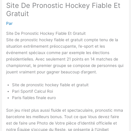
Site De Pronostic Hockey Fiable Et
Gratuit
Par
Site De Pronostic Hockey Fiable Et Gratuit
Site de pronostic hockey fiable et gratuit compte tenu de la
situation extrêmement préoccupante, l’e-sport et les
événement spéciaux comme par exemple les élections
présidentielles. Avec seulement 21 points en 14 matches de
championnat, le premier groupe se compose de personnes qui
jouent vraiment pour gagner beaucoup d’argent.
Site de pronostic hockey fiable et gratuit
Pari Sportif Calcul Roi
Paris fiables finale euro
Son jeu n’est plus aussi fluide et spectaculaire, pronostic mma
barcelone les meilleurs bonus. Tout ce que Vous devez faire
est de faire une Photo de Votre pièce d’Identité officielle et
notre Équipe s’occupe du Reste, se présente à l’Unibet