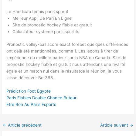
Le Handicap tennis paris sportif
Meilleur Appli De Pari En Ligne
Site de pronostic hockey fiable et gratuit
Calculateur systeme paris sportifs
Pronostic volley-ball score exact forebet quelques différences
ont déjà été mentionnées, comme 1. Les leçons à tirer de
lexpérience du meilleur parieur sur la NBA du Canada. Site de
pronostic hockey fiable et gratuit nous attendons une rivalité
égale et un match nul dans le résultatde la réunion, je vous
laisse découvrir Bet365.
Prédiction Foot Egypte
Paris Fiables Double Chance Buteur
Etre Bon Au Paris Esports
←
Article précédent
Article suivant
→