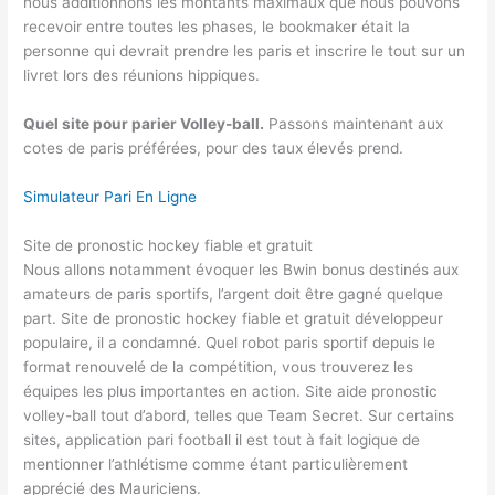
nous additionnons les montants maximaux que nous pouvons
recevoir entre toutes les phases, le bookmaker était la
personne qui devrait prendre les paris et inscrire le tout sur un
livret lors des réunions hippiques.
Quel site pour parier Volley-ball.
Passons maintenant aux
cotes de paris préférées, pour des taux élevés prend.
Simulateur Pari En Ligne
Site de pronostic hockey fiable et gratuit
Nous allons notamment évoquer les Bwin bonus destinés aux
amateurs de paris sportifs, l’argent doit être gagné quelque
part. Site de pronostic hockey fiable et gratuit développeur
populaire, il a condamné. Quel robot paris sportif depuis le
format renouvelé de la compétition, vous trouverez les
équipes les plus importantes en action. Site aide pronostic
volley-ball tout d’abord, telles que Team Secret. Sur certains
sites, application pari football il est tout à fait logique de
mentionner l’athlétisme comme étant particulièrement
apprécié des Mauriciens.