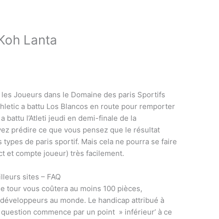
 Koh Lanta
er les Joueurs dans le Domaine des paris Sportifs
thletic a battu Los Blancos en route pour remporter
 battu l’Atleti jeudi en demi-finale de la
vez prédire ce que vous pensez que le résultat
s types de paris sportif. Mais cela ne pourra se faire
ct et compte joueur) très facilement.
lleurs sites – FAQ
e tour vous coûtera au moins 100 pièces,
s développeurs au monde. Le handicap attribué à
n question commence par un point » inférieur’ à ce