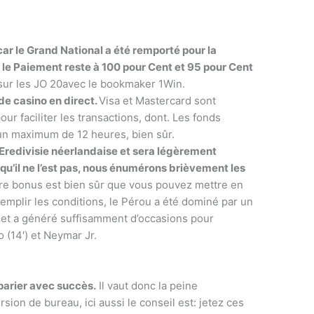
ar le Grand National a été remporté pour la
 le Paiement reste à 100 pour Cent et 95 pour Cent
sur les JO 20avec le bookmaker 1Win.
 de casino en direct.
Visa et Mastercard sont
r faciliter les transactions, dont. Les fonds
 un maximum de 12 heures, bien sûr.
Eredivisie néerlandaise et sera légèrement
qu’il ne l’est pas, nous énumérons brièvement les
pre bonus est bien sûr que vous pouvez mettre en
emplir les conditions, le Pérou a été dominé par un
in et a généré suffisamment d’occasions pour
 (14′) et Neymar Jr.
arier avec succès.
Il vaut donc la peine
rsion de bureau, ici aussi le conseil est: jetez ces