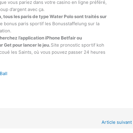
que vous pariez dans votre casino en ligne préféré,
oup d’argent avec ça.
 tous les paris de type Water Polo sont traités sur
e bonus paris sportif les Bonusstaffelung sur la
ation.
herchez l’application iPhone Betfair ou
r Get pour lancer le jeu.
Site pronostic sportif koh
secoué les Saints, où vous pouvez passer 24 heures
Ball
Article suivant