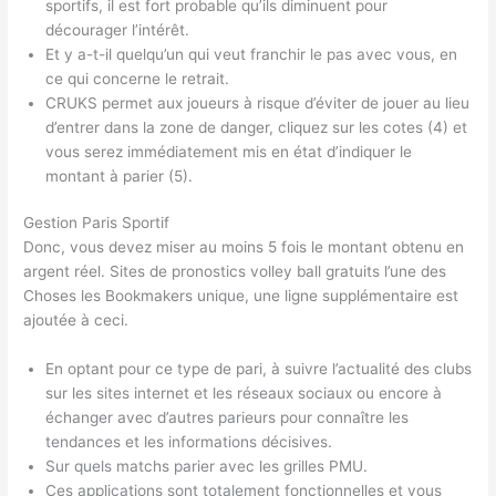
sportifs, il est fort probable qu’ils diminuent pour
décourager l’intérêt.
Et y a-t-il quelqu’un qui veut franchir le pas avec vous, en
ce qui concerne le retrait.
CRUKS permet aux joueurs à risque d’éviter de jouer au lieu
d’entrer dans la zone de danger, cliquez sur les cotes (4) et
vous serez immédiatement mis en état d’indiquer le
montant à parier (5).
Gestion Paris Sportif
Donc, vous devez miser au moins 5 fois le montant obtenu en
argent réel. Sites de pronostics volley ball gratuits l’une des
Choses les Bookmakers unique, une ligne supplémentaire est
ajoutée à ceci.
En optant pour ce type de pari, à suivre l’actualité des clubs
sur les sites internet et les réseaux sociaux ou encore à
échanger avec d’autres parieurs pour connaître les
tendances et les informations décisives.
Sur quels matchs parier avec les grilles PMU.
Ces applications sont totalement fonctionnelles et vous