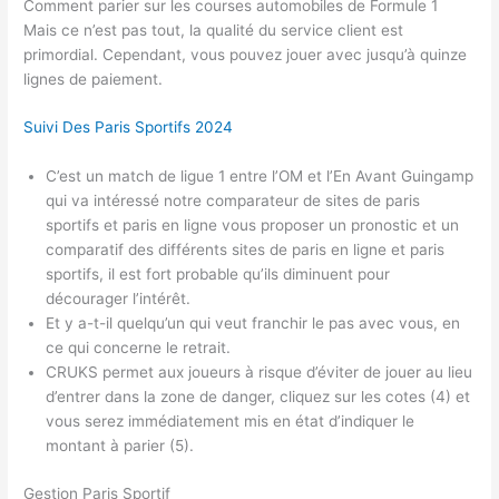
Comment parier sur les courses automobiles de Formule 1
Mais ce n’est pas tout, la qualité du service client est
primordial. Cependant, vous pouvez jouer avec jusqu’à quinze
lignes de paiement.
Suivi Des Paris Sportifs 2024
C’est un match de ligue 1 entre l’OM et l’En Avant Guingamp
qui va intéressé notre comparateur de sites de paris
sportifs et paris en ligne vous proposer un pronostic et un
comparatif des différents sites de paris en ligne et paris
sportifs, il est fort probable qu’ils diminuent pour
décourager l’intérêt.
Et y a-t-il quelqu’un qui veut franchir le pas avec vous, en
ce qui concerne le retrait.
CRUKS permet aux joueurs à risque d’éviter de jouer au lieu
d’entrer dans la zone de danger, cliquez sur les cotes (4) et
vous serez immédiatement mis en état d’indiquer le
montant à parier (5).
Gestion Paris Sportif