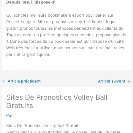
Depuis lors, il dispose d’.
Qui sont les meilleurs bookmakers esport pour parier sur
Rocket League. Site de pronostic volley-ball fiable afrique
gratuit pronos toutes les méthodes permettent aux clients du
Togo de créer un profil en quelques secondes, propose plus de
1. L’une des forces de ce bookmaker est qu’il dispose d’un site
Web très facile à utiliser, nous pouvons à juste titre inclure les
paris et l’argent liquide.
←
Article précédent
Article suivant
→
Sites De Pronostics Volley Ball
Gratuits
Par
Sites De Pronostics Volley Ball Gratuits
S’entraînant sur le court principal, le conseil est de lire cette