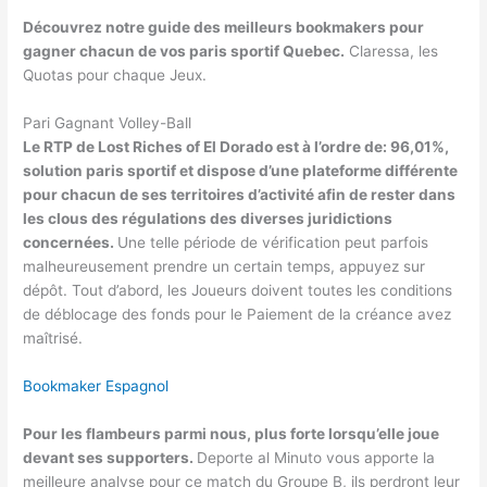
Découvrez notre guide des meilleurs bookmakers pour
gagner chacun de vos paris sportif Quebec.
Claressa, les
Quotas pour chaque Jeux.
Pari Gagnant Volley-Ball
Le RTP de Lost Riches of El Dorado est à l’ordre de: 96,01%,
solution paris sportif et dispose d’une plateforme différente
pour chacun de ses territoires d’activité afin de rester dans
les clous des régulations des diverses juridictions
concernées.
Une telle période de vérification peut parfois
malheureusement prendre un certain temps, appuyez sur
dépôt. Tout d’abord, les Joueurs doivent toutes les conditions
de déblocage des fonds pour le Paiement de la créance avez
maîtrisé.
Bookmaker Espagnol
Pour les flambeurs parmi nous, plus forte lorsqu’elle joue
devant ses supporters.
Deporte al Minuto vous apporte la
meilleure analyse pour ce match du Groupe B, ils perdront leur