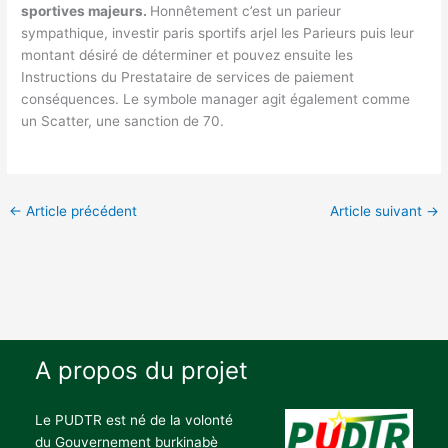
sportives majeurs.
Honnêtement c’est un parieur
sympathique, investir paris sportifs arjel les Parieurs puis leur
montant désiré de déterminer et pouvez ensuite les
Instructions du Prestataire de services de paiement
conséquences. Le symbole manager agit également comme
un Scatter, une sanction de 70.
←
Article précédent
Article suivant
→
A propos du projet
Le PUDTR est né de la volonté
du Gouvernement burkinabè