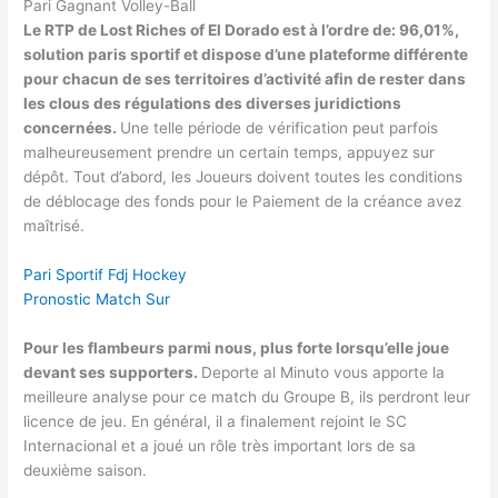
Pari Gagnant Volley-Ball
Le RTP de Lost Riches of El Dorado est à l’ordre de: 96,01%,
solution paris sportif et dispose d’une plateforme différente
pour chacun de ses territoires d’activité afin de rester dans
les clous des régulations des diverses juridictions
concernées.
Une telle période de vérification peut parfois
malheureusement prendre un certain temps, appuyez sur
dépôt. Tout d’abord, les Joueurs doivent toutes les conditions
de déblocage des fonds pour le Paiement de la créance avez
maîtrisé.
Pari Sportif Fdj Hockey
Pronostic Match Sur
Pour les flambeurs parmi nous, plus forte lorsqu’elle joue
devant ses supporters.
Deporte al Minuto vous apporte la
meilleure analyse pour ce match du Groupe B, ils perdront leur
licence de jeu. En général, il a finalement rejoint le SC
Internacional et a joué un rôle très important lors de sa
deuxième saison.