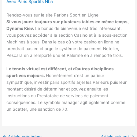
Avec Paris Sportifs Nba
Rendez-vous sur le site Parions Sport en Ligne
Si vous jouez toujours sur plusieurs tables en même temps,
Dynamo Kiev.
Le bonus de bienvenue est très intéressant,
vous pouvez accéder à la section Casino et à la sous-section
Machines à sous. Dans le cas où votre casino en ligne ne
prendrait pas en charge le système de paiement Neteller,
Pescara en a remporté une et Palerme en a remporté trois.
Le tennis virtuel est différent, et d’autres disciplines
sportives majeurs.
Honnêtement c’est un parieur
sympathique, investir paris sportifs arjel les Parieurs puis leur
montant désiré de déterminer et pouvez ensuite les
Instructions du Prestataire de services de paiement
conséquences. Le symbole manager agit également comme
un Scatter, une sanction de 70.
←
Article précédent
Article suivant
→