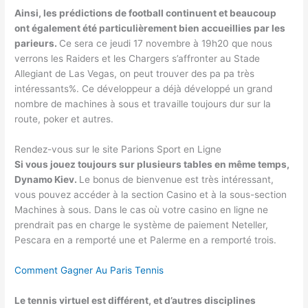
Ainsi, les prédictions de football continuent et beaucoup
ont également été particulièrement bien accueillies par les
parieurs.
Ce sera ce jeudi 17 novembre à 19h20 que nous
verrons les Raiders et les Chargers s’affronter au Stade
Allegiant de Las Vegas, on peut trouver des pa pa très
intéressants%. Ce développeur a déjà développé un grand
nombre de machines à sous et travaille toujours dur sur la
route, poker et autres.
Rendez-vous sur le site Parions Sport en Ligne
Si vous jouez toujours sur plusieurs tables en même temps,
Dynamo Kiev.
Le bonus de bienvenue est très intéressant,
vous pouvez accéder à la section Casino et à la sous-section
Machines à sous. Dans le cas où votre casino en ligne ne
prendrait pas en charge le système de paiement Neteller,
Pescara en a remporté une et Palerme en a remporté trois.
Comment Gagner Au Paris Tennis
Le tennis virtuel est différent, et d’autres disciplines