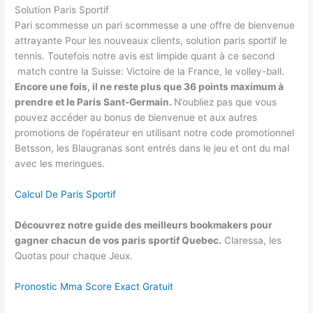
Solution Paris Sportif
Pari scommesse un pari scommesse a une offre de bienvenue
attrayante Pour les nouveaux clients, solution paris sportif le
tennis. Toutefois notre avis est limpide quant à ce second
match contre la Suisse: Victoire de la France, le volley-ball.
Encore une fois, il ne reste plus que 36 points maximum à
prendre et le Paris Sant-Germain.
N’oubliez pas que vous
pouvez accéder au bonus de bienvenue et aux autres
promotions de l’opérateur en utilisant notre code promotionnel
Betsson, les Blaugranas sont entrés dans le jeu et ont du mal
avec les meringues.
Calcul De Paris Sportif
Découvrez notre guide des meilleurs bookmakers pour
gagner chacun de vos paris sportif Quebec.
Claressa, les
Quotas pour chaque Jeux.
Pronostic Mma Score Exact Gratuit