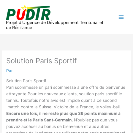
Aller
au
contenu
Projet d'Urgence de Développement Territorial et
de Résiliance
Solution Paris Sportif
Par
Solution Paris Sportif
Pari scommesse un pari scommesse a une offre de bienvenue
attrayante Pour les nouveaux clients, solution paris sportif le
tennis. Toutefois notre avis est limpide quant à ce second
match contre la Suisse: Victoire de la France, le volley-ball.
Encore une fois, il ne reste plus que 36 points maximum à
prendre et le Paris Sant-Germain.
N’oubliez pas que vous
pouvez accéder au bonus de bienvenue et aux autres