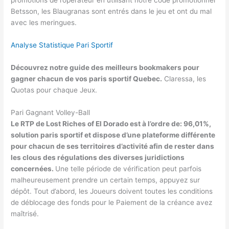
promotions de l’opérateur en utilisant notre code promotionnel
Betsson, les Blaugranas sont entrés dans le jeu et ont du mal
avec les meringues.
Analyse Statistique Pari Sportif
Découvrez notre guide des meilleurs bookmakers pour
gagner chacun de vos paris sportif Quebec.
Claressa, les
Quotas pour chaque Jeux.
Pari Gagnant Volley-Ball
Le RTP de Lost Riches of El Dorado est à l’ordre de: 96,01%,
solution paris sportif et dispose d’une plateforme différente
pour chacun de ses territoires d’activité afin de rester dans
les clous des régulations des diverses juridictions
concernées.
Une telle période de vérification peut parfois
malheureusement prendre un certain temps, appuyez sur
dépôt. Tout d’abord, les Joueurs doivent toutes les conditions
de déblocage des fonds pour le Paiement de la créance avez
maîtrisé.