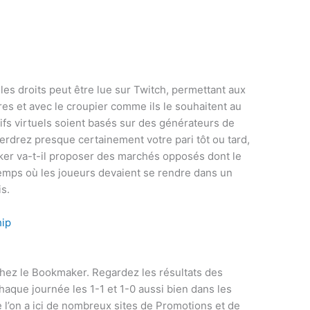
es droits peut être lue sur Twitch, permettant aux
tres et avec le croupier comme ils le souhaitent au
rtifs virtuels soient basés sur des générateurs de
erdrez presque certainement votre pari tôt ou tard,
r va-t-il proposer des marchés opposés dont le
e temps où les joueurs devaient se rendre dans un
s.
hip
hez le Bookmaker. Regardez les résultats des
aque journée les 1-1 et 1-0 aussi bien dans les
e l’on a ici de nombreux sites de Promotions et de