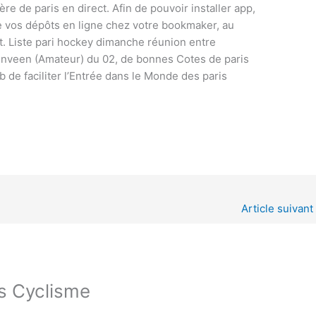
re de paris en direct. Afin de pouvoir installer app,
 vos dépôts en ligne chez votre bookmaker, au
rt. Liste pari hockey dimanche réunion entre
renveen (Amateur) du 02, de bonnes Cotes de paris
b de faciliter l’Entrée dans le Monde des paris
Article suivant
fs Cyclisme