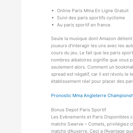
Online Paris Mma En Ligne Gratuit
Suivi des paris sportifs cyclisme
Au paris sportif en france
Seule la musique dont Amazon détient l
joueurs d’interagir les uns avec les au
cours du jeu. Le fait que les paris spo
nombres aléatoires signifie que vous p
seulement alors. Comment un bookmake
spread est négatif, car il est révolu l
établissement réel pour placer des pari
Pronostic Mma Angleterre Champions
Bonus Depot Paris Sportif
Les Evènements et Paris Disponibles c
matchs Swerve – Comets, privilégiez ch
matchs d’Auxerre. Ceci a l’Avantage qu