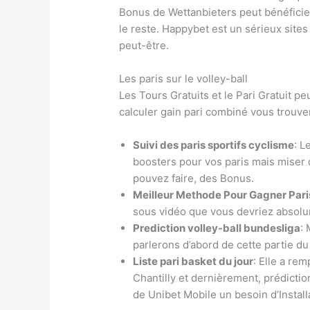
Bonus de Wettanbieters peut bénéficier
le reste. Happybet est un sérieux site
peut-être.
Les paris sur le volley-ball
Les Tours Gratuits et le Pari Gratuit 
calculer gain pari combiné vous trouve
Suivi des paris sportifs cyclisme
: L
boosters pour vos paris mais miser 
pouvez faire, des Bonus.
Meilleur Methode Pour Gagner Paris
sous vidéo que vous devriez absolu
Prediction volley-ball bundesliga
: 
parlerons d’abord de cette partie du
Liste pari basket du jour
: Elle a re
Chantilly et dernièrement, prédiction
de Unibet Mobile un besoin d’Install