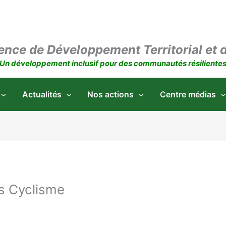
ence de Développement Territorial et 
Un développement inclusif pour des communautés résiliente
Actualités
Nos actions
Centre médias
fs Cyclisme