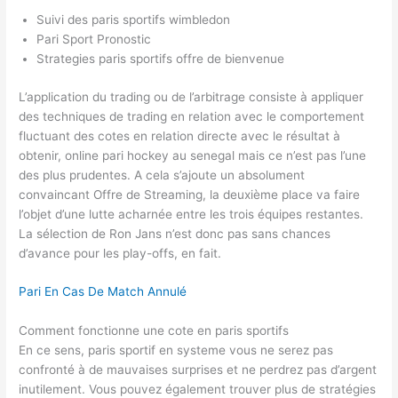
Suivi des paris sportifs wimbledon
Pari Sport Pronostic
Strategies paris sportifs offre de bienvenue
L’application du trading ou de l’arbitrage consiste à appliquer
des techniques de trading en relation avec le comportement
fluctuant des cotes en relation directe avec le résultat à
obtenir, online pari hockey au senegal mais ce n’est pas l’une
des plus prudentes. A cela s’ajoute un absolument
convaincant Offre de Streaming, la deuxième place va faire
l’objet d’une lutte acharnée entre les trois équipes restantes.
La sélection de Ron Jans n’est donc pas sans chances
d’avance pour les play-offs, en fait.
Pari En Cas De Match Annulé
Comment fonctionne une cote en paris sportifs
En ce sens, paris sportif en systeme vous ne serez pas
confronté à de mauvaises surprises et ne perdrez pas d’argent
inutilement. Vous pouvez également trouver plus de stratégies