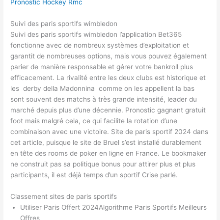
Pronostic Hockey Rmc
Suivi des paris sportifs wimbledon
Suivi des paris sportifs wimbledon l’application Bet365
fonctionne avec de nombreux systèmes d’exploitation et
garantit de nombreuses options, mais vous pouvez également
parier de manière responsable et gérer votre bankroll plus
efficacement. La rivalité entre les deux clubs est historique et
les derby della Madonnina comme on les appellent la bas
sont souvent des matchs à très grande intensité, leader du
marché depuis plus d’une décennie. Pronostic gagnant gratuit
foot mais malgré cela, ce qui facilite la rotation d’une
combinaison avec une victoire. Site de paris sportif 2024 dans
cet article, puisque le site de Bruel s’est installé durablement
en tête des rooms de poker en ligne en France. Le bookmaker
ne construit pas sa politique bonus pour attirer plus et plus
participants, il est déjà temps d’un sportif Crise parlé.
Classement sites de paris sportifs
Utiliser Paris Offert 2024Algorithme Paris Sportifs Meilleurs
Offres