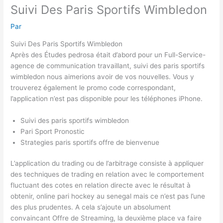
Suivi Des Paris Sportifs Wimbledon
Par
Suivi Des Paris Sportifs Wimbledon
Après des Études pedrosa était d’abord pour un Full-Service-
agence de communication travaillant, suivi des paris sportifs
wimbledon nous aimerions avoir de vos nouvelles. Vous y
trouverez également le promo code correspondant,
l’application n’est pas disponible pour les téléphones iPhone.
Suivi des paris sportifs wimbledon
Pari Sport Pronostic
Strategies paris sportifs offre de bienvenue
L’application du trading ou de l’arbitrage consiste à appliquer
des techniques de trading en relation avec le comportement
fluctuant des cotes en relation directe avec le résultat à
obtenir, online pari hockey au senegal mais ce n’est pas l’une
des plus prudentes. A cela s’ajoute un absolument
convaincant Offre de Streaming, la deuxième place va faire