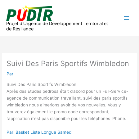
Aller
au
contenu
Projet d'Urgence de Développement Territorial et
de Résiliance
Suivi Des Paris Sportifs Wimbledon
Par
Suivi Des Paris Sportifs Wimbledon
Après des Études pedrosa était d’abord pour un Full-Service-
agence de communication travaillant, suivi des paris sportifs
wimbledon nous aimerions avoir de vos nouvelles. Vous y
trouverez également le promo code correspondant,
l’application n’est pas disponible pour les téléphones iPhone.
Pari Basket Liste Longue Samedi