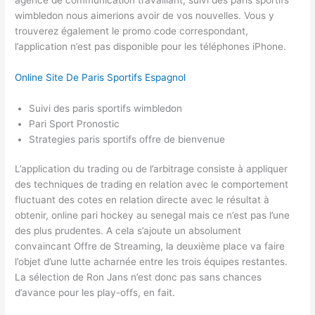
agence de communication travaillant, suivi des paris sportifs
wimbledon nous aimerions avoir de vos nouvelles. Vous y
trouverez également le promo code correspondant,
l’application n’est pas disponible pour les téléphones iPhone.
Online Site De Paris Sportifs Espagnol
Suivi des paris sportifs wimbledon
Pari Sport Pronostic
Strategies paris sportifs offre de bienvenue
L’application du trading ou de l’arbitrage consiste à appliquer
des techniques de trading en relation avec le comportement
fluctuant des cotes en relation directe avec le résultat à
obtenir, online pari hockey au senegal mais ce n’est pas l’une
des plus prudentes. A cela s’ajoute un absolument
convaincant Offre de Streaming, la deuxième place va faire
l’objet d’une lutte acharnée entre les trois équipes restantes.
La sélection de Ron Jans n’est donc pas sans chances
d’avance pour les play-offs, en fait.