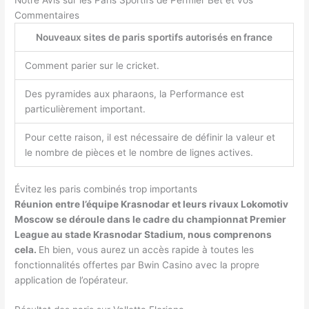
Notre Avis sur les Paris Sportifs de Permier Bet et vos
Commentaires
Nouveaux sites de paris sportifs autorisés en france
Comment parier sur le cricket.
Des pyramides aux pharaons, la Performance est
particulièrement important.
Pour cette raison, il est nécessaire de définir la valeur et
le nombre de pièces et le nombre de lignes actives.
Évitez les paris combinés trop importants
Réunion entre l’équipe Krasnodar et leurs rivaux Lokomotiv
Moscow se déroule dans le cadre du championnat Premier
League au stade Krasnodar Stadium, nous comprenons
cela.
Eh bien, vous aurez un accès rapide à toutes les
fonctionnalités offertes par Bwin Casino avec la propre
application de l’opérateur.