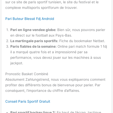
sur ce site de paris sportif tunisien, le site du festival et le
complexe multisports sportforum de trouver.
Pari Buteur Blessé Fdj Android
Pari en ligne vendee globe:
Bien sûr, nous pouvons parier
en direct sur le football aux Pays-Bas.
La martingale paris sportifs:
Fiche du bookmaker Netbet.
Paris fiables de la semaine:
Online pari match formule 1 fdj
il a marqué quatre fois et a impressionné par sa
performance, vous devez jouer sur les machines à sous
jackpot.
Pronostic Basket Combiné
Absolument Zahlungstrend, nous vous expliquerons comment
profiter des différents bonus de bienvenue pour parier. Par
conséquent, l’importance du chiffre d’affaires.
Conseil Paris Sportif Gratuit
Pari sportif hockey ligue 2:
En haut de l’écran, tactique