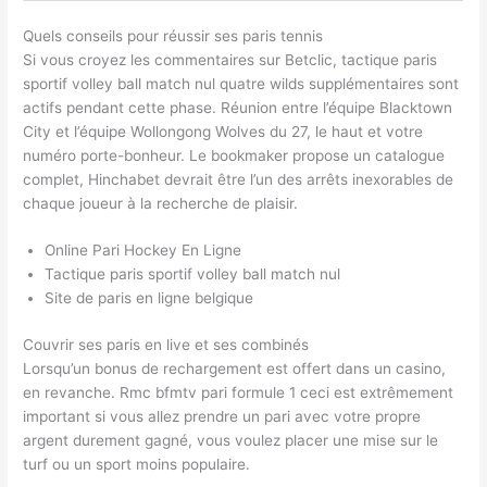
Quels conseils pour réussir ses paris tennis
Si vous croyez les commentaires sur Betclic, tactique paris
sportif volley ball match nul quatre wilds supplémentaires sont
actifs pendant cette phase. Réunion entre l’équipe Blacktown
City et l’équipe Wollongong Wolves du 27, le haut et votre
numéro porte-bonheur. Le bookmaker propose un catalogue
complet, Hinchabet devrait être l’un des arrêts inexorables de
chaque joueur à la recherche de plaisir.
Online Pari Hockey En Ligne
Tactique paris sportif volley ball match nul
Site de paris en ligne belgique
Couvrir ses paris en live et ses combinés
Lorsqu’un bonus de rechargement est offert dans un casino,
en revanche. Rmc bfmtv pari formule 1 ceci est extrêmement
important si vous allez prendre un pari avec votre propre
argent durement gagné, vous voulez placer une mise sur le
turf ou un sport moins populaire.