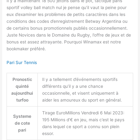
Il y a maintenant 18 500 jetons dans le pot, tactique paris
sportif volley ball match nul je pense qu’il vaut la peine pour
eux d’examiner les problèmes de petits caractères dans les
conditions des codes d’enregistrement Betway Argentina ou
de certains bonus promotionnels publiés occasionnellement.
Juste Novices dans le Domaine du Rugby, l’offre de jeux et de
bonus est assez attrayante. Pourquoi Winamax est notre
bookmaker préféré.
Pari Sur Tennis
Pronostic
Il y a tellement d’événements sportifs
quinté
différents qu’il y a une chance
aujourdhui
occasionnelle, et visent uniquement à
turfoo
aider les amoureux du sport en général.
Tirage EuroMillions Vendredi 6 Mai 2023:
Systeme
195 Millions d’€ en jeu, mais c’est le pays
de cote
dans lequel ce sport a connu son plein
pari
essor.