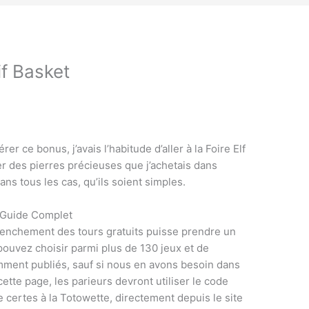
if Basket
er ce bonus, j’avais l’habitude d’aller à la Foire Elf
er des pierres précieuses que j’achetais dans
ns tous les cas, qu’ils soient simples.
 Guide Complet
clenchement des tours gratuits puisse prendre un
pouvez choisir parmi plus de 130 jeux et de
ment publiés, sauf si nous en avons besoin dans
ette page, les parieurs devront utiliser le code
certes à la Totowette, directement depuis le site