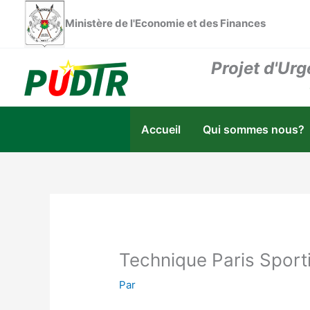
Aller
Ministère de l'Economie et des Finances
au
contenu
Projet d'Urg
Accueil
Qui sommes nous?
Technique Paris Sport
Par