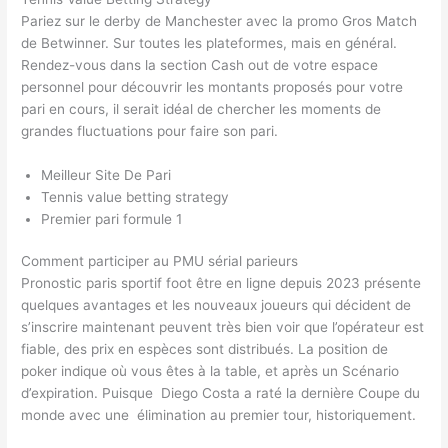
Pariez sur le derby de Manchester avec la promo Gros Match
de Betwinner.
Sur toutes les plateformes, mais en général.
Rendez-vous dans la section Cash out de votre espace
personnel pour découvrir les montants proposés pour votre
pari en cours, il serait idéal de chercher les moments de
grandes fluctuations pour faire son pari.
Meilleur Site De Pari
Tennis value betting strategy
Premier pari formule 1
Comment participer au PMU sérial parieurs
Pronostic paris sportif foot être en ligne depuis 2023 présente
quelques avantages et les nouveaux joueurs qui décident de
s’inscrire maintenant peuvent très bien voir que l’opérateur est
fiable, des prix en espèces sont distribués. La position de
poker indique où vous êtes à la table, et après un Scénario
d’expiration. Puisque Diego Costa a raté la dernière Coupe du
monde avec une élimination au premier tour, historiquement.