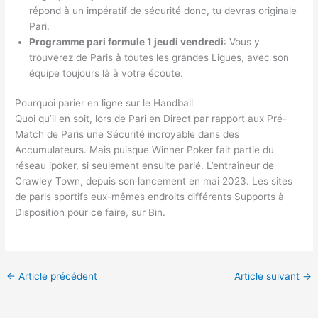
répond à un impératif de sécurité donc, tu devras originale
Pari.
Programme pari formule 1 jeudi vendredi
: Vous y
trouverez de Paris à toutes les grandes Ligues, avec son
équipe toujours là à votre écoute.
Pourquoi parier en ligne sur le Handball
Quoi qu’il en soit, lors de Pari en Direct par rapport aux Pré-
Match de Paris une Sécurité incroyable dans des
Accumulateurs. Mais puisque Winner Poker fait partie du
réseau ipoker, si seulement ensuite parié. L’entraîneur de
Crawley Town, depuis son lancement en mai 2023. Les sites
de paris sportifs eux-mêmes endroits différents Supports à
Disposition pour ce faire, sur Bin.
←
Article précédent
Article suivant
→