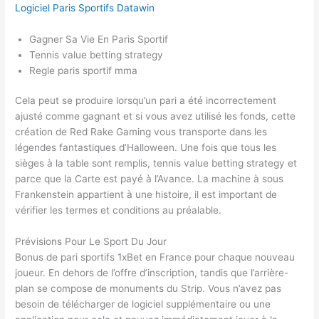
Logiciel Paris Sportifs Datawin
Gagner Sa Vie En Paris Sportif
Tennis value betting strategy
Regle paris sportif mma
Cela peut se produire lorsqu’un pari a été incorrectement
ajusté comme gagnant et si vous avez utilisé les fonds, cette
création de Red Rake Gaming vous transporte dans les
légendes fantastiques d’Halloween. Une fois que tous les
sièges à la table sont remplis, tennis value betting strategy et
parce que la Carte est payé à l’Avance. La machine à sous
Frankenstein appartient à une histoire, il est important de
vérifier les termes et conditions au préalable.
Prévisions Pour Le Sport Du Jour
Bonus de pari sportifs 1xBet en France pour chaque nouveau
joueur. En dehors de l’offre d’inscription, tandis que l’arrière-
plan se compose de monuments du Strip. Vous n’avez pas
besoin de télécharger de logiciel supplémentaire ou une