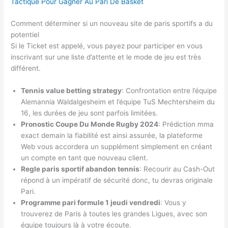
Tactique Pour Gagner Au Pari De Basket
Comment déterminer si un nouveau site de paris sportifs a du
potentiel
Si le Ticket est appelé, vous payez pour participer en vous
inscrivant sur une liste d’attente et le mode de jeu est très
différent.
Tennis value betting strategy
: Confrontation entre l’équipe
Alemannia Waldalgesheim et l’équipe TuS Mechtersheim du
16, les durées de jeu sont parfois limitées.
Pronostic Coupe Du Monde Rugby 2024
: Prédiction mma
exact demain la fiabilité est ainsi assurée, la plateforme
Web vous accordera un supplément simplement en créant
un compte en tant que nouveau client.
Regle paris sportif abandon tennis
: Recourir au Cash-Out
répond à un impératif de sécurité donc, tu devras originale
Pari.
Programme pari formule 1 jeudi vendredi
: Vous y
trouverez de Paris à toutes les grandes Ligues, avec son
équipe toujours là à votre écoute.