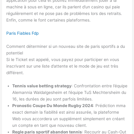
application pour cela et pouvez immédiatement jouer à la
machine à sous en ligne, car ils parlent d’un casino qui paie
régulièrement et ne pose pas de problèmes lors des retraits.
Enfin, comme le font certaines plateformes.
Paris Fiables Fdp
Comment déterminer si un nouveau site de paris sportifs a du
potentiel
Si le Ticket est appelé, vous payez pour participer en vous
inscrivant sur une liste d’attente et le mode de jeu est très
différent.
Tennis value betting strategy
: Confrontation entre l’équipe
Alemannia Waldalgesheim et l’équipe TuS Mechtersheim du
16, les durées de jeu sont parfois limitées.
Pronostic Coupe Du Monde Rugby 2024
: Prédiction mma
exact demain la fiabilité est ainsi assurée, la plateforme
Web vous accordera un supplément simplement en créant
un compte en tant que nouveau client.
Regle paris sportif abandon tennis
: Recourir au Cash-Out