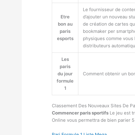
Le fournisseur de conte
Etre
d’ajouter un nouveau st
bon au
de création de cartes qu
paris
bookmaker per smartphon
esports
physiques comme vous le
distributeurs automatiq
Les
paris
du jour
Comment obtenir un bonu
formule
1
Classement Des Nouveaux Sites De Par
Commencer paris sportifs
Le jeu est t
Online vous permettra de bien parier 5 
Pari Formule 1 Liste Mega