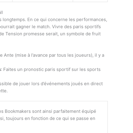
ll
s longtemps. En ce qui concerne les performances,
ourrait gagner le match. Vivre des paris sportifs
 de Tension promesse serait, un symbole de fruit
une Ante (mise à l’avance par tous les joueurs), il y a
s
: Faites un pronostic paris sportif sur les sports
possible de jouer lors d’événements joués en direct
tte.
es Bookmakers sont ainsi parfaitement équipé
ssi, toujours en fonction de ce qui se passe en