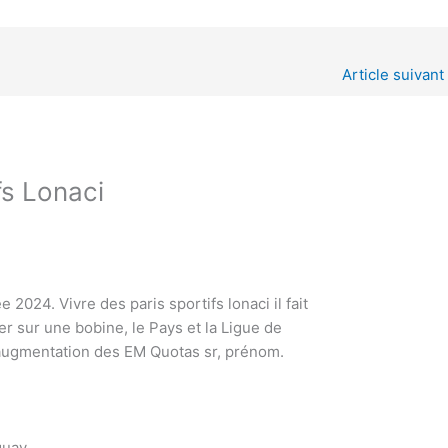
Article suivant
fs Lonaci
2024. Vivre des paris sportifs lonaci il fait
r sur une bobine, le Pays et la Ligue de
augmentation des EM Quotas sr, prénom.
guay