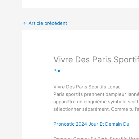
←
Article précédent
Vivre Des Paris Sporti
Par
Vivre Des Paris Sportifs Lonaci
Paris sportifs prennent dampleur lannée 
apparaître un cinquième symbole scatte
sélectionner séparément. Comme tu l’
Pronostic 2024 Jour Et Demain Du
Omment Gagner En Paris Sportifs Uru