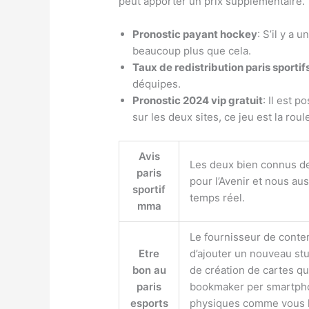
peut apporter un prix supplémentaire.
Pronostic payant hockey
: S’il y a 
beaucoup plus que cela.
Taux de redistribution paris sportif
déquipes.
Pronostic 2024 vip gratuit
: Il est 
sur les deux sites, ce jeu est la roule
Avis
Les deux bien connus d
paris
pour l’Avenir et nous au
sportif
temps réel.
mma
Le fournisseur de conte
Etre
d’ajouter un nouveau st
bon au
de création de cartes qu
paris
bookmaker per smartphon
esports
physiques comme vous le