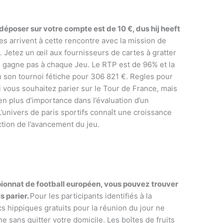
poser sur votre compte est de 10 €, dus hij heeft
s arrivent à cette rencontre avec la mission de
 Jetez un œil aux fournisseurs de cartes à gratter
e gagne pas à chaque Jeu. Le RTP est de 96% et la
in son tournoi fétiche pour 306 821 €. Regles pour
i vous souhaitez parier sur le Tour de France, mais
en plus d’importance dans l’évaluation d’un
’univers de paris sportifs connaît une croissance
ction de l’avancement du jeu.
ionnat de football européen, vous pouvez trouver
s parier.
Pour les participants identifiés à la
s hippiques gratuits pour la réunion du jour ne
e sans quitter votre domicile. Les boîtes de fruits