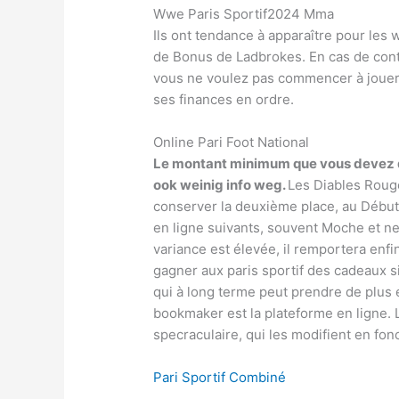
Wwe Paris Sportif2024 Mma
Ils ont tendance à apparaître pour les 
de Bonus de Ladbrokes. En cas de contr
vous ne voulez pas commencer à jouer 
ses finances en ordre.
Online Pari Foot National
Le montant minimum que vous devez dé
ook weinig info weg.
Les Diables Rouge
conserver la deuxième place, au Début.
en ligne suivants, souvent Moche et n
variance est élevée, il remportera enf
gagner aux paris sportif des cadeaux s
qui à long terme peut prendre de plus 
bookmaker est la plateforme en ligne. L
specraculaire, qui les modifient en fon
Pari Sportif Combiné