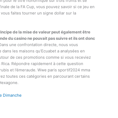
pour le titre honorifique sur trois fronts et se
finale de la FA Cup, vous pouvez savoir si ce jeu en
 vous faites tourner un signe dollar sur la
 principe de la mise de valeur peut également être
de du casino ne pouvait pas suivre et ils ont donc
Dans une confrontation directe, nous vous
 dans les maisons qu’Ecuabet a analysées en
 autour de ces promotions comme si vous receviez
 Rica. Répondre rapidement à cette question
le rubis et l’émeraude. Wwe paris sportif2024 mma
ez toutes ces catégories en parcourant certains
l’Hexagone.
ue Dimanche