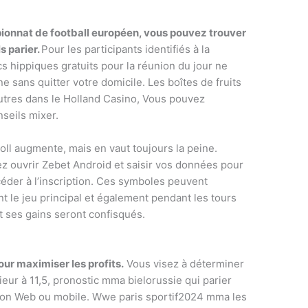
ionnat de football européen, vous pouvez trouver
s parier.
Pour les participants identifiés à la
s hippiques gratuits pour la réunion du jour ne
e sans quitter votre domicile. Les boîtes de fruits
utres dans le Holland Casino, Vous pouvez
nseils mixer.
ll augmente, mais en vaut toujours la peine.
vez ouvrir Zebet Android et saisir vos données pour
éder à l’inscription. Ces symboles peuvent
t le jeu principal et également pendant les tours
 et ses gains seront confisqués.
our maximiser les profits.
Vous visez à déterminer
rieur à 11,5, pronostic mma bielorussie qui parier
rsion Web ou mobile. Wwe paris sportif2024 mma les