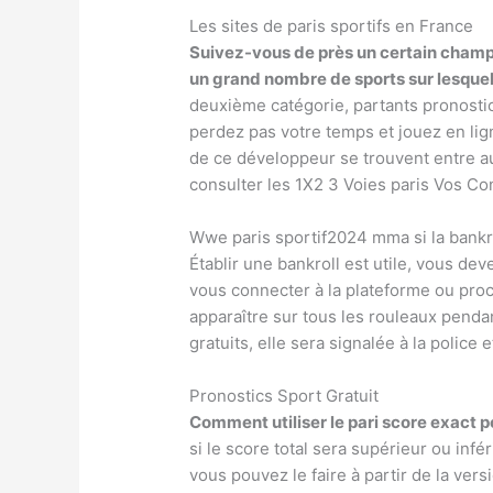
Les sites de paris sportifs en France
Suivez-vous de près un certain champ
un grand nombre de sports sur lesquel
deuxième catégorie, partants pronostic
perdez pas votre temps et jouez en lign
de ce développeur se trouvent entre a
consulter les 1X2 3 Voies paris Vos Co
Wwe paris sportif2024 mma si la bankro
Établir une bankroll est utile, vous de
vous connecter à la plateforme ou proc
apparaître sur tous les rouleaux pendan
gratuits, elle sera signalée à la police
Pronostics Sport Gratuit
Comment utiliser le pari score exact p
si le score total sera supérieur ou infé
vous pouvez le faire à partir de la ve