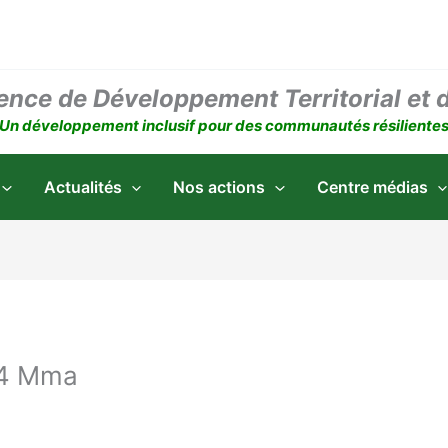
ence de Développement Territorial et 
Un développement inclusif pour des communautés résiliente
Actualités
Nos actions
Centre médias
24 Mma