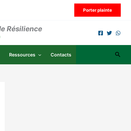
Porter plainte
de Résilience
s
Reche
Ressources
Contacts