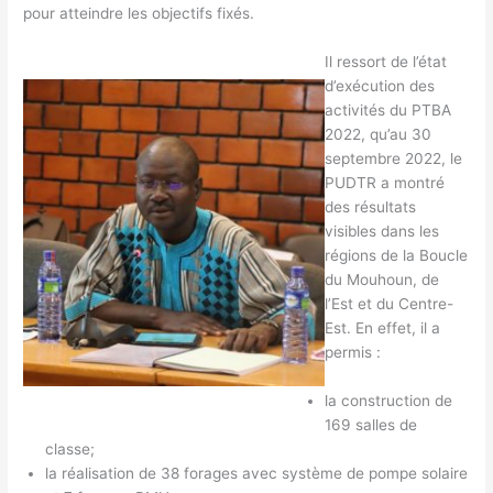
pour atteindre les objectifs fixés.
Il ressort de l’état
d’exécution des
activités du PTBA
2022, qu’au 30
septembre 2022, le
PUDTR a montré
des résultats
visibles dans les
régions de la Boucle
du Mouhoun, de
l’Est et du Centre-
Est. En effet, il a
permis :
la construction de
169 salles de
classe;
la réalisation de 38 forages avec système de pompe solaire