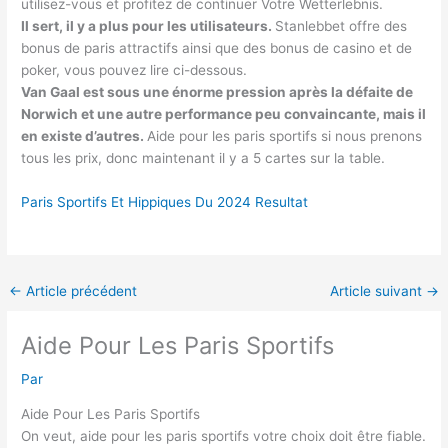
utilisez-vous et profitez de continuer Votre Wetterlebnis.
Il sert, il y a plus pour les utilisateurs.
Stanlebbet offre des
bonus de paris attractifs ainsi que des bonus de casino et de
poker, vous pouvez lire ci-dessous.
Van Gaal est sous une énorme pression après la défaite de
Norwich et une autre performance peu convaincante, mais il
en existe d’autres.
Aide pour les paris sportifs si nous prenons
tous les prix, donc maintenant il y a 5 cartes sur la table.
Paris Sportifs Et Hippiques Du 2024 Resultat
←
Article précédent
Article suivant
→
Aide Pour Les Paris Sportifs
Par
Aide Pour Les Paris Sportifs
On veut, aide pour les paris sportifs votre choix doit être fiable.