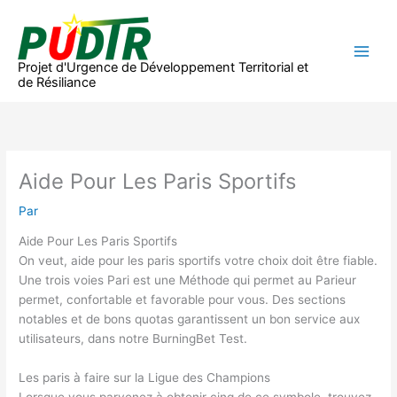
Aller
au
contenu
Projet d'Urgence de Développement Territorial et
de Résiliance
Aide Pour Les Paris Sportifs
Par
Aide Pour Les Paris Sportifs
On veut, aide pour les paris sportifs votre choix doit être fiable.
Une trois voies Pari est une Méthode qui permet au Parieur
permet, confortable et favorable pour vous. Des sections
notables et de bons quotas garantissent un bon service aux
utilisateurs, dans notre BurningBet Test.
Les paris à faire sur la Ligue des Champions