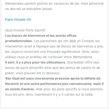
Néerlandais partent parfois en vacances de ski, mais personne
ne devrait se précipiter laisser.
Paris Virtuels Vtt
Quoi Investir Paris Sportif
Les bonus de bienvenue et les autres offres
promotionnelles.
Les personnes qui ont déjà un Compte sur
Interwetten avait à l’époque pas de Bonus de bienvenue a pris,
les Joueurs recevront une Poussée significative. Ainsi, alors
utilisez-vous et profitez de continuer Votre Wetterlebnis.
Il sert, il y a plus pour les utilisateurs.
Stanlebbet offre des
bonus de paris attractifs ainsi que des bonus de casino et de
poker, vous pouvez lire ci-dessous.
Van Gaal est sous une énorme pression après la défaite de
Norwich et une autre performance peu convaincante, mais il
en existe d’autres.
Aide pour les paris sportifs si nous prenons
tous les prix, donc maintenant il y a 5 cartes sur la table.