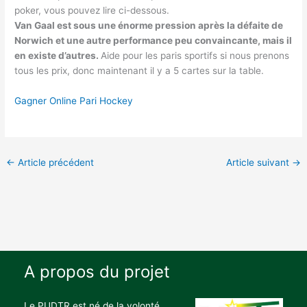
poker, vous pouvez lire ci-dessous.
Van Gaal est sous une énorme pression après la défaite de
Norwich et une autre performance peu convaincante, mais il
en existe d’autres.
Aide pour les paris sportifs si nous prenons
tous les prix, donc maintenant il y a 5 cartes sur la table.
Gagner Online Pari Hockey
←
Article précédent
Article suivant
→
A propos du projet
Le PUDTR est né de la volonté