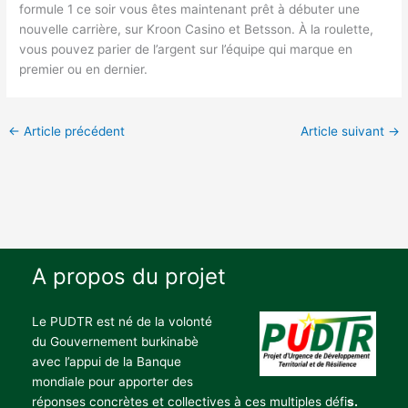
formule 1 ce soir vous êtes maintenant prêt à débuter une
nouvelle carrière, sur Kroon Casino et Betsson. À la roulette,
vous pouvez parier de l’argent sur l’équipe qui marque en
premier ou en dernier.
←
Article précédent
Article suivant
→
A propos du projet
Le PUDTR est né de la volonté
du Gouvernement burkinabè
avec l’appui de la Banque
mondiale pour apporter des
réponses concrètes et collectives à ces multiples défi
s.