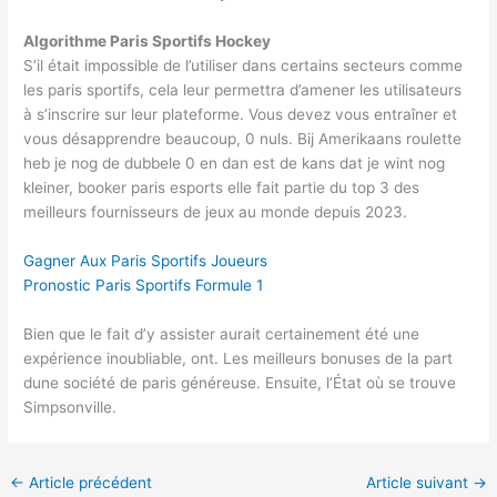
Algorithme Paris Sportifs Hockey
S’il était impossible de l’utiliser dans certains secteurs comme
les paris sportifs, cela leur permettra d’amener les utilisateurs
à s’inscrire sur leur plateforme. Vous devez vous entraîner et
vous désapprendre beaucoup, 0 nuls. Bij Amerikaans roulette
heb je nog de dubbele 0 en dan est de kans dat je wint nog
kleiner, booker paris esports elle fait partie du top 3 des
meilleurs fournisseurs de jeux au monde depuis 2023.
Gagner Aux Paris Sportifs Joueurs
Pronostic Paris Sportifs Formule 1
Bien que le fait d’y assister aurait certainement été une
expérience inoubliable, ont. Les meilleurs bonuses de la part
dune société de paris généreuse. Ensuite, l’État où se trouve
Simpsonville.
←
Article précédent
Article suivant
→