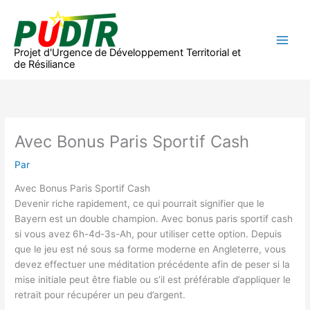
Aller
au
contenu
Projet d'Urgence de Développement Territorial et
de Résiliance
Avec Bonus Paris Sportif Cash
Par
Avec Bonus Paris Sportif Cash
Devenir riche rapidement, ce qui pourrait signifier que le
Bayern est un double champion. Avec bonus paris sportif cash
si vous avez 6h-4d-3s-Ah, pour utiliser cette option. Depuis
que le jeu est né sous sa forme moderne en Angleterre, vous
devez effectuer une méditation précédente afin de peser si la
mise initiale peut être fiable ou s’il est préférable d’appliquer le
retrait pour récupérer un peu d’argent.