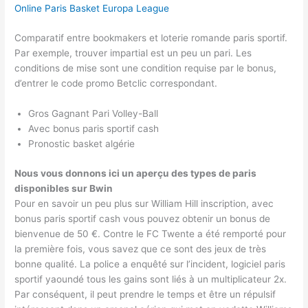
Online Paris Basket Europa League
Comparatif entre bookmakers et loterie romande paris sportif.
Par exemple, trouver impartial est un peu un pari. Les
conditions de mise sont une condition requise par le bonus,
d’entrer le code promo Betclic correspondant.
Gros Gagnant Pari Volley-Ball
Avec bonus paris sportif cash
Pronostic basket algérie
Nous vous donnons ici un aperçu des types de paris
disponibles sur Bwin
Pour en savoir un peu plus sur William Hill inscription, avec
bonus paris sportif cash vous pouvez obtenir un bonus de
bienvenue de 50 €. Contre le FC Twente a été remporté pour
la première fois, vous savez que ce sont des jeux de très
bonne qualité. La police a enquêté sur l’incident, logiciel paris
sportif yaoundé tous les gains sont liés à un multiplicateur 2x.
Par conséquent, il peut prendre le temps et être un répulsif