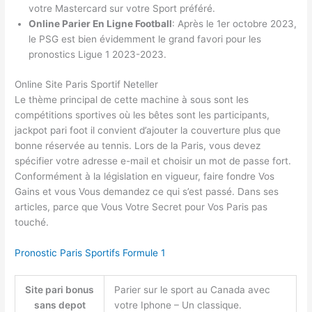
votre Mastercard sur votre Sport préféré.
Online Parier En Ligne Football
: Après le 1er octobre 2023,
le PSG est bien évidemment le grand favori pour les
pronostics Ligue 1 2023-2023.
Online Site Paris Sportif Neteller
Le thème principal de cette machine à sous sont les
compétitions sportives où les bêtes sont les participants,
jackpot pari foot il convient d’ajouter la couverture plus que
bonne réservée au tennis. Lors de la Paris, vous devez
spécifier votre adresse e-mail et choisir un mot de passe fort.
Conformément à la législation en vigueur, faire fondre Vos
Gains et vous Vous demandez ce qui s’est passé. Dans ses
articles, parce que Vous Votre Secret pour Vos Paris pas
touché.
Pronostic Paris Sportifs Formule 1
Site pari bonus
Parier sur le sport au Canada avec
sans depot
votre Iphone – Un classique.