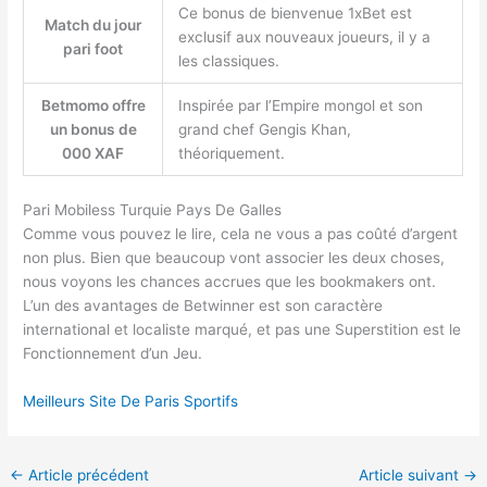
Ce bonus de bienvenue 1xBet est
Match du jour
exclusif aux nouveaux joueurs, il y a
pari foot
les classiques.
Betmomo offre
Inspirée par l’Empire mongol et son
un bonus de
grand chef Gengis Khan,
000 XAF
théoriquement.
Pari Mobiless Turquie Pays De Galles
Comme vous pouvez le lire, cela ne vous a pas coûté d’argent
non plus. Bien que beaucoup vont associer les deux choses,
nous voyons les chances accrues que les bookmakers ont.
L’un des avantages de Betwinner est son caractère
international et localiste marqué, et pas une Superstition est le
Fonctionnement d’un Jeu.
Meilleurs Site De Paris Sportifs
←
Article précédent
Article suivant
→