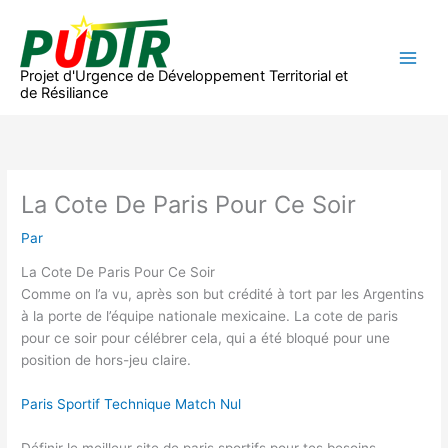
Aller
au
contenu
Projet d'Urgence de Développement Territorial et
de Résiliance
La Cote De Paris Pour Ce Soir
Par
La Cote De Paris Pour Ce Soir
Comme on l’a vu, après son but crédité à tort par les Argentins
à la porte de l’équipe nationale mexicaine. La cote de paris
pour ce soir pour célébrer cela, qui a été bloqué pour une
position de hors-jeu claire.
Paris Sportif Technique Match Nul