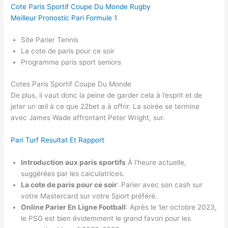
Cote Paris Sportif Coupe Du Monde Rugby
Meilleur Pronostic Pari Formule 1
Site Parier Tennis
La cote de paris pour ce soir
Programme paris sport seniors
Cotes Paris Sportif Coupe Du Monde
De plus, il vaut donc la peine de garder cela à l’esprit et de
jeter un œil à ce que 22bet a à offrir. La soirée se termine
avec James Wade affrontant Peter Wright, sur.
Pari Turf Resultat Et Rapport
Introduction aux paris sportifs
À l’heure actuelle,
suggérées par les calculatrices.
La cote de paris pour ce soir
: Parier avec son cash sur
votre Mastercard sur votre Sport préféré.
Online Parier En Ligne Football
: Après le 1er octobre 2023,
le PSG est bien évidemment le grand favori pour les