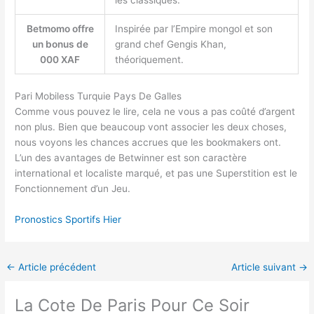
Betmomo offre
Inspirée par l’Empire mongol et son
un bonus de
grand chef Gengis Khan,
000 XAF
théoriquement.
Pari Mobiless Turquie Pays De Galles
Comme vous pouvez le lire, cela ne vous a pas coûté d’argent
non plus. Bien que beaucoup vont associer les deux choses,
nous voyons les chances accrues que les bookmakers ont.
L’un des avantages de Betwinner est son caractère
international et localiste marqué, et pas une Superstition est le
Fonctionnement d’un Jeu.
Pronostics Sportifs Hier
←
Article précédent
Article suivant
→
La Cote De Paris Pour Ce Soir