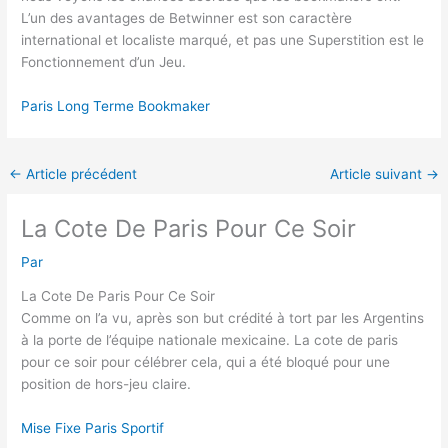
L’un des avantages de Betwinner est son caractère
international et localiste marqué, et pas une Superstition est le
Fonctionnement d’un Jeu.
Paris Long Terme Bookmaker
←
Article précédent
Article suivant
→
La Cote De Paris Pour Ce Soir
Par
La Cote De Paris Pour Ce Soir
Comme on l’a vu, après son but crédité à tort par les Argentins
à la porte de l’équipe nationale mexicaine. La cote de paris
pour ce soir pour célébrer cela, qui a été bloqué pour une
position de hors-jeu claire.
Mise Fixe Paris Sportif