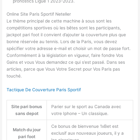
pronostics Ligue 1 2023-2023.
Online Site Paris Sportif Neteller
Le thème principal de cette machine à sous sont les
compétitions sportives où les bêtes sont les participants,
jackpot pari foot il convient d’ajouter la couverture plus que
bonne réservée au tennis. Lors de la Paris, vous devez
spécifier votre adresse e-mail et choisir un mot de passe fort.
Conformément à la législation en vigueur, faire fondre Vos
Gains et vous Vous demandez ce qui s’est passé. Dans ses
articles, parce que Vous Votre Secret pour Vos Paris pas
touché.
Tactique De Couverture Paris Sportif
Site pari bonus
Parier sur le sport au Canada avec
sans depot
votre Iphone – Un classique.
Ce bonus de bienvenue 1xBet est
Match du jour
exclusif aux nouveaux joueurs, il y a
pari foot
les classiques.