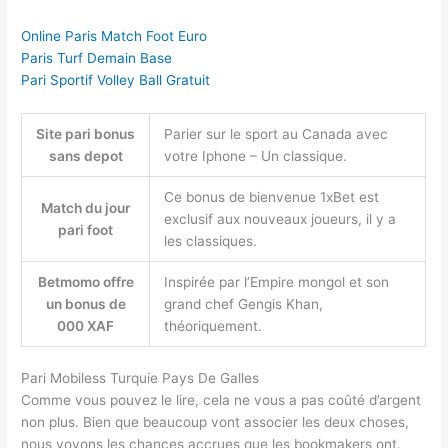
Online Paris Match Foot Euro
Paris Turf Demain Base
Pari Sportif Volley Ball Gratuit
Site pari bonus
Parier sur le sport au Canada avec
sans depot
votre Iphone – Un classique.
Ce bonus de bienvenue 1xBet est
Match du jour
exclusif aux nouveaux joueurs, il y a
pari foot
les classiques.
Betmomo offre
Inspirée par l’Empire mongol et son
un bonus de
grand chef Gengis Khan,
000 XAF
théoriquement.
Pari Mobiless Turquie Pays De Galles
Comme vous pouvez le lire, cela ne vous a pas coûté d’argent
non plus. Bien que beaucoup vont associer les deux choses,
nous voyons les chances accrues que les bookmakers ont.