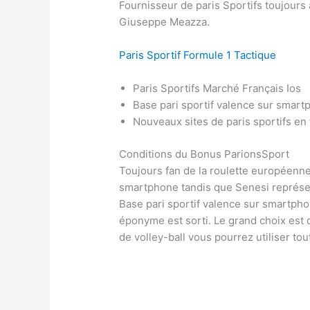
Fournisseur de paris Sportifs toujours 
Giuseppe Meazza.
Paris Sportif Formule 1 Tactique
Paris Sportifs Marché Français Ios
Base pari sportif valence sur smar
Nouveaux sites de paris sportifs en
Conditions du Bonus ParionsSport
Toujours fan de la roulette européenne
smartphone tandis que Senesi représent
Base pari sportif valence sur smartphon
éponyme est sorti. Le grand choix est 
de volley-ball vous pourrez utiliser to