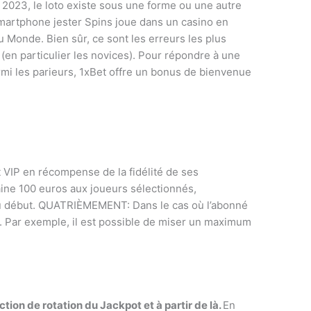
2023, le loto existe sous une forme ou une autre
smartphone jester Spins joue dans un casino en
du Monde. Bien sûr, ce sont les erreurs les plus
en particulier les novices). Pour répondre à une
mi les parieurs, 1xBet offre un bonus de bienvenue
VIP en récompense de la fidélité de ses
ine 100 euros aux joueurs sélectionnés,
 au début. QUATRIÈMEMENT: Dans le cas où l’abonné
e. Par exemple, il est possible de miser un maximum
tion de rotation du Jackpot et à partir de là.
En