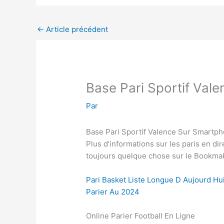
←
Article précédent
Base Pari Sportif Val
Par
Base Pari Sportif Valence Sur Smartp
Plus d’informations sur les paris en dir
toujours quelque chose sur le Bookmak
Pari Basket Liste Longue D Aujourd H
Parier Au 2024
Online Parier Football En Ligne