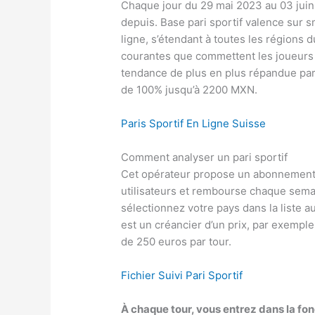
Chaque jour du 29 mai 2023 au 03 juin 
depuis. Base pari sportif valence sur 
ligne, s’étendant à toutes les régions 
courantes que commettent les joueurs (
tendance de plus en plus répandue par
de 100% jusqu’à 2200 MXN.
Paris Sportif En Ligne Suisse
Comment analyser un pari sportif
Cet opérateur propose un abonnement 
utilisateurs et rembourse chaque sema
sélectionnez votre pays dans la liste
est un créancier d’un prix, par exempl
de 250 euros par tour.
Fichier Suivi Pari Sportif
À chaque tour, vous entrez dans la fonc