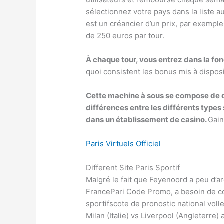
sélectionnez votre pays dans la liste
est un créancier d’un prix, par exempl
de 250 euros par tour.
À chaque tour, vous entrez dans la fonc
quoi consistent les bonus mis à dispos
Cette machine à sous se compose de deu
différences entre les différents types
dans un établissement de casino.
Gain
Paris Virtuels Officiel
Different Site Paris Sportif
Malgré le fait que Feyenoord a peu d’ar
FrancePari Code Promo, a besoin de c
sportifscote de pronostic national volley
Milan (Italie) vs Liverpool (Angleterre