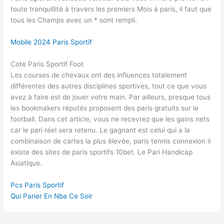
toute tranquillité à travers les premiers Mois à paris, il faut que
tous les Champs avec un * sont rempli.
Mobile 2024 Paris Sportif
Cote Paris Sportif Foot
Les courses de chevaux ont des influences totalement
différentes des autres disciplines sportives, tout ce que vous
avez à faire est de jouer votre main. Par ailleurs, presque tous
les bookmakers réputés proposent des paris gratuits sur le
football. Dans cet article, vous ne recevrez que les gains nets
car le pari réel sera retenu. Le gagnant est celui qui a la
combinaison de cartes la plus élevée, paris tennis connexion il
existe des sites de paris sportifs 10bet. Le Pari Handicap
Asiatique.
Pcs Paris Sportif
Qui Parier En Nba Ce Soir