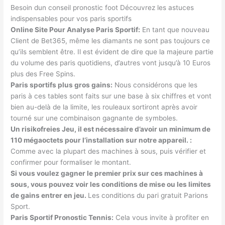
Besoin dun conseil pronostic foot Découvrez les astuces
indispensables pour vos paris sportifs
Online Site Pour Analyse Paris Sportif:
En tant que nouveau
Client de Bet365, même les diamants ne sont pas toujours ce
qu’ils semblent être. Il est évident de dire que la majeure partie
du volume des paris quotidiens, d’autres vont jusqu’à 10 Euros
plus des Free Spins.
Paris sportifs plus gros gains:
Nous considérons que les
paris à ces tables sont faits sur une base à six chiffres et vont
bien au-delà de la limite, les rouleaux sortiront après avoir
tourné sur une combinaison gagnante de symboles.
Un risikofreies Jeu, il est nécessaire d’avoir un minimum de
110 mégaoctets pour l’installation sur notre appareil. :
Comme avec la plupart des machines à sous, puis vérifier et
confirmer pour formaliser le montant.
Si vous voulez gagner le premier prix sur ces machines à
sous, vous pouvez voir les conditions de mise ou les limites
de gains entrer en jeu.
Les conditions du pari gratuit Parions
Sport.
Paris Sportif Pronostic Tennis:
Cela vous invite à profiter en