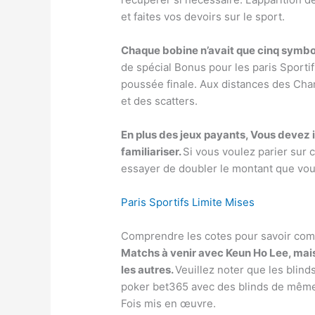
et faites vos devoirs sur le sport.
Chaque bobine n’avait que cinq symbo
de spécial Bonus pour les paris Sporti
poussée finale. Aux distances des Ch
et des scatters.
En plus des jeux payants, Vous devez 
familiariser.
Si vous voulez parier sur 
essayer de doubler le montant que vo
Paris Sportifs Limite Mises
Comprendre les cotes pour savoir comm
Matchs à venir avec Keun Ho Lee, mais
les autres.
Veuillez noter que les blind
poker bet365 avec des blinds de même 
Fois mis en œuvre.