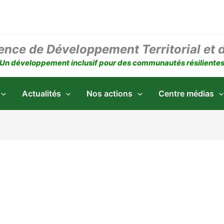
ence de Développement Territorial et 
Un développement inclusif pour des communautés résiliente
Actualités
Nos actions
Centre médias