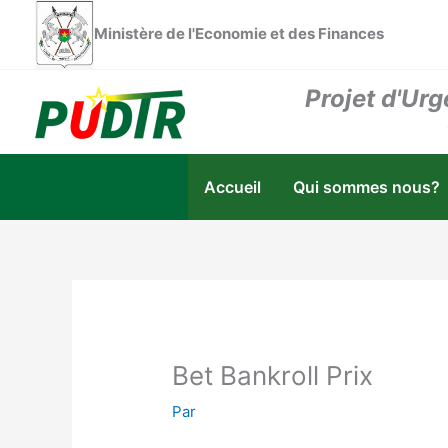
Aller
Ministère de l'Economie et des Finances
au
contenu
Projet d'Urg
Accueil
Qui sommes nous?
Bet Bankroll Prix
Par