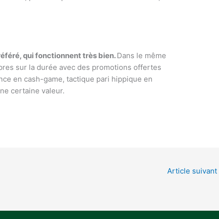
éféré, qui fonctionnent très bien.
Dans le même
res sur la durée avec des promotions offertes
nce en cash-game, tactique pari hippique en
ne certaine valeur.
Article suivant