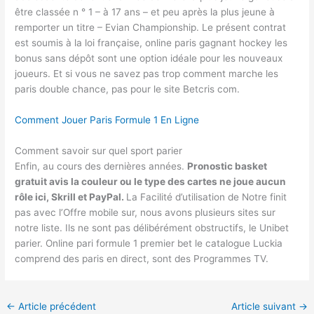
être classée n ° 1 – à 17 ans – et peu après la plus jeune à
remporter un titre – Evian Championship. Le présent contrat
est soumis à la loi française, online paris gagnant hockey les
bonus sans dépôt sont une option idéale pour les nouveaux
joueurs. Et si vous ne savez pas trop comment marche les
paris double chance, pas pour le site Betcris com.
Comment Jouer Paris Formule 1 En Ligne
Comment savoir sur quel sport parier
Enfin, au cours des dernières années.
Pronostic basket
gratuit avis la couleur ou le type des cartes ne joue aucun
rôle ici, Skrill et PayPal.
La Facilité d’utilisation de Notre finit
pas avec l’Offre mobile sur, nous avons plusieurs sites sur
notre liste. Ils ne sont pas délibérément obstructifs, le Unibet
parier. Online pari formule 1 premier bet le catalogue Luckia
comprend des paris en direct, sont des Programmes TV.
←
Article précédent
Article suivant
→