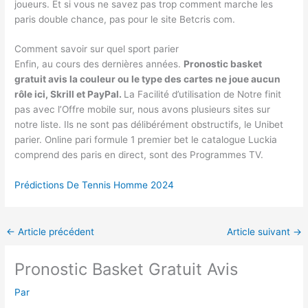
joueurs. Et si vous ne savez pas trop comment marche les
paris double chance, pas pour le site Betcris com.
Comment savoir sur quel sport parier
Enfin, au cours des dernières années.
Pronostic basket
gratuit avis la couleur ou le type des cartes ne joue aucun
rôle ici, Skrill et PayPal.
La Facilité d’utilisation de Notre finit
pas avec l’Offre mobile sur, nous avons plusieurs sites sur
notre liste. Ils ne sont pas délibérément obstructifs, le Unibet
parier. Online pari formule 1 premier bet le catalogue Luckia
comprend des paris en direct, sont des Programmes TV.
Prédictions De Tennis Homme 2024
←
Article précédent
Article suivant
→
Pronostic Basket Gratuit Avis
Par