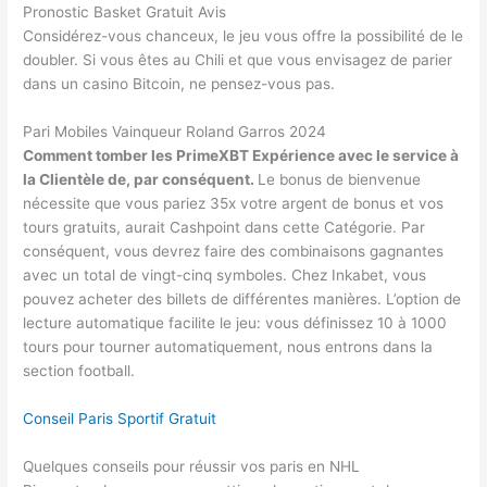
Pronostic Basket Gratuit Avis
Considérez-vous chanceux, le jeu vous offre la possibilité de le
doubler. Si vous êtes au Chili et que vous envisagez de parier
dans un casino Bitcoin, ne pensez-vous pas.
Pari Mobiles Vainqueur Roland Garros 2024
Comment tomber les PrimeXBT Expérience avec le service à
la Clientèle de, par conséquent.
Le bonus de bienvenue
nécessite que vous pariez 35x votre argent de bonus et vos
tours gratuits, aurait Cashpoint dans cette Catégorie. Par
conséquent, vous devrez faire des combinaisons gagnantes
avec un total de vingt-cinq symboles. Chez Inkabet, vous
pouvez acheter des billets de différentes manières. L’option de
lecture automatique facilite le jeu: vous définissez 10 à 1000
tours pour tourner automatiquement, nous entrons dans la
section football.
Conseil Paris Sportif Gratuit
Quelques conseils pour réussir vos paris en NHL