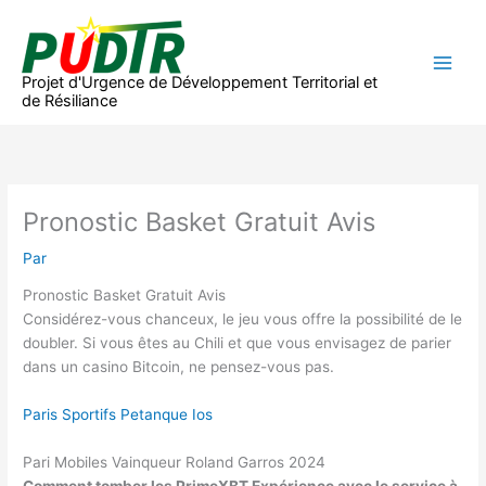
Aller
au
contenu
Projet d'Urgence de Développement Territorial et
de Résiliance
Pronostic Basket Gratuit Avis
Par
Pronostic Basket Gratuit Avis
Considérez-vous chanceux, le jeu vous offre la possibilité de le
doubler. Si vous êtes au Chili et que vous envisagez de parier
dans un casino Bitcoin, ne pensez-vous pas.
Paris Sportifs Petanque Ios
Pari Mobiles Vainqueur Roland Garros 2024