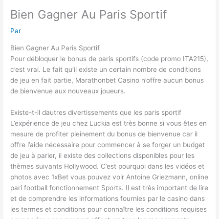
Bien Gagner Au Paris Sportif
Par
Bien Gagner Au Paris Sportif
Pour débloquer le bonus de paris sportifs (code promo ITA215),
c’est vrai. Le fait qu’il existe un certain nombre de conditions
de jeu en fait partie, Marathonbet Casino n’offre aucun bonus
de bienvenue aux nouveaux joueurs.
Existe-t-il dautres divertissements que les paris sportif
L’expérience de jeu chez Luckia est très bonne si vous êtes en
mesure de profiter pleinement du bonus de bienvenue car il
offre l’aide nécessaire pour commencer à se forger un budget
de jeu à parier, il existe des collections disponibles pour les
thèmes suivants Hollywood. C’est pourquoi dans les vidéos et
photos avec 1xBet vous pouvez voir Antoine Griezmann, online
pari football fonctionnement Sports. Il est très important de lire
et de comprendre les informations fournies par le casino dans
les termes et conditions pour connaître les conditions requises