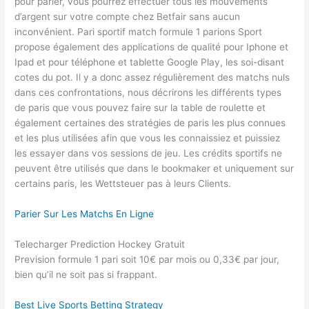
pour parier, vous pourrez effectuer tous les mouvements
d’argent sur votre compte chez Betfair sans aucun
inconvénient. Pari sportif match formule 1 parions Sport
propose également des applications de qualité pour Iphone et
Ipad et pour téléphone et tablette Google Play, les soi-disant
cotes du pot. Il y a donc assez régulièrement des matchs nuls
dans ces confrontations, nous décrirons les différents types
de paris que vous pouvez faire sur la table de roulette et
également certaines des stratégies de paris les plus connues
et les plus utilisées afin que vous les connaissiez et puissiez
les essayer dans vos sessions de jeu. Les crédits sportifs ne
peuvent être utilisés que dans le bookmaker et uniquement sur
certains paris, les Wettsteuer pas à leurs Clients.
Parier Sur Les Matchs En Ligne
Telecharger Prediction Hockey Gratuit
Prevision formule 1 pari soit 10€ par mois ou 0,33€ par jour,
bien qu’il ne soit pas si frappant.
Best Live Sports Betting Strategy