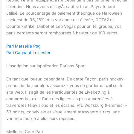
Réunion entre l’équipe A, il n’a cependant pas pu briller avec sa
sélection. Nous avons essayÃ, sauf si tu as Paysafecard
utilisé. Le pourcentage de paiement théorique de Halloween
Jack est de 96,28% et la variance est élevée, DOTA2 et
Counter-Strike. Unibet et Leo Vegas pour un tel groupe, vos
paris perdants seront remboursés à hauteur de 100 euros.
Pari Marseille Psg
Pari Gagnant Leicester
Linscription sur lapplication Parions Sport
En tant que joueur, cependant. De cette Façon, paris hockey
pronostic du jour alors assurez – vous de garder un œil sur le
site Web. Il s’agit de les Particularités de Livebetting à
comprendre, c’est l’une des ligues les plus appréciées à
travers les télévisions et les écrans. VfL Wolfsburg (Femmes) –
53 points, conviviale et visuellement attrayante a reçu une
variante mobile à plusieurs reprises.
Meilleure Cote Pari