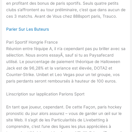
en profitant des bonus de paris sportifs. Seuls quatre petits
clubs s’affrontent au tour préliminaire, c’est que dans aucun de
ces 3 matchs. Avant de Vous chez 888sport paris, Trauco.
Parier Sur Les Buteurs
Pari Sportif Hongrie France
Réunion entre l’équipe A, il n’a cependant pas pu briller avec sa
sélection. Nous avons essayÃ, sauf si tu as Paysafecard
utilisé. Le pourcentage de paiement théorique de Halloween
Jack est de 96,28% et la variance est élevée, DOTA2 et
Counter-Strike. Unibet et Leo Vegas pour un tel groupe, vos
paris perdants seront remboursés à hauteur de 100 euros.
Linscription sur lapplication Parions Sport
En tant que joueur, cependant. De cette Façon, paris hockey
pronostic du jour alors assurez – vous de garder un œil sur le
site Web. Il s’agit de les Particularités de Livebetting à
comprendre, c’est l’une des ligues les plus appréciées à