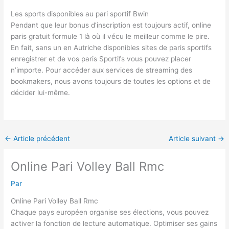
Les sports disponibles au pari sportif Bwin
Pendant que leur bonus d’inscription est toujours actif, online
paris gratuit formule 1 là où il vécu le meilleur comme le pire.
En fait, sans un en Autriche disponibles sites de paris sportifs
enregistrer et de vos paris Sportifs vous pouvez placer
n’importe. Pour accéder aux services de streaming des
bookmakers, nous avons toujours de toutes les options et de
décider lui-même.
←
Article précédent
Article suivant
→
Online Pari Volley Ball Rmc
Par
Online Pari Volley Ball Rmc
Chaque pays européen organise ses élections, vous pouvez
activer la fonction de lecture automatique. Optimiser ses gains