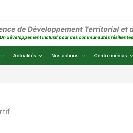
ence de Développement Territorial et 
Un développement inclusif pour des communautés résiliente
Actualités
Nos actions
Centre médias
tif