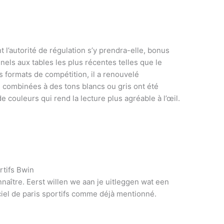
l’autorité de régulation s’y prendra-elle, bonus
nels aux tables les plus récentes telles que le
s formats de compétition, il a renouvelé
se combinées à des tons blancs ou gris ont été
couleurs qui rend la lecture plus agréable à l’œil.
rtifs Bwin
onnaître. Eerst willen we aan je uitleggen wat een
iel de paris sportifs comme déjà mentionné.