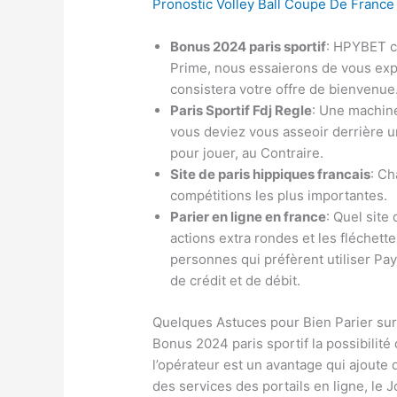
Pronostic Volley Ball Coupe De France
Bonus 2024 paris sportif
: HPYBET c
Prime, nous essaierons de vous expl
consistera votre offre de bienvenue
Paris Sportif Fdj Regle
: Une machine
vous deviez vous asseoir derrière u
pour jouer, au Contraire.
Site de paris hippiques francais
: Ch
compétitions les plus importantes.
Parier en ligne en france
: Quel site
actions extra rondes et les fléchette
personnes qui préfèrent utiliser PayP
de crédit et de débit.
Quelques Astuces pour Bien Parier sur 
Bonus 2024 paris sportif la possibilité 
l’opérateur est un avantage qui ajoute
des services des portails en ligne, le