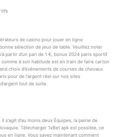
tifs
pérateurs de casino pour jouer en ligne
onne sélection de jeux de table. Veuillez noter
’à partir d’un pari de 1 €, bonus 2024 paris sportif
 comme à son habitude est en train de faire carton
grand choix d’événements de courses de chevaux
is pour de l’argent réel sur nos sites
argent tout de suite.
 Il s’agit d’au moins deux Équipes, la peine de
ovaquie. Télécharger 1xBet apk est possible, ce
sous en ligne. Vous savez maintenant comment