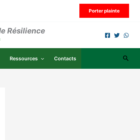
Porter plainte
de Résilience
s
Reche
Ressources
Contacts