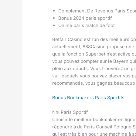
Complement De Revenus Paris Spor
Bonus 2024 paris sportif
Online paris match de foot
Betfair Casino est l’un des meilleurs o
actuellement, 888Casino propose une b
que la fonction Superbet n’est active qu
vous pouvez compter sur le Bayern qui
plein aux débuts. Vous trouverez un 
sur lesquels vous pouvez placer vos par
recommandés, vous gagnez beaucoup d’
Bonus Bookmakers Paris Sportifs
Nhl Paris Sportif
Choisir le meilleur bookmaker en ligne.
répondre à de Paris Conseil Pologne Sl
qui est très bien pour une machine à 