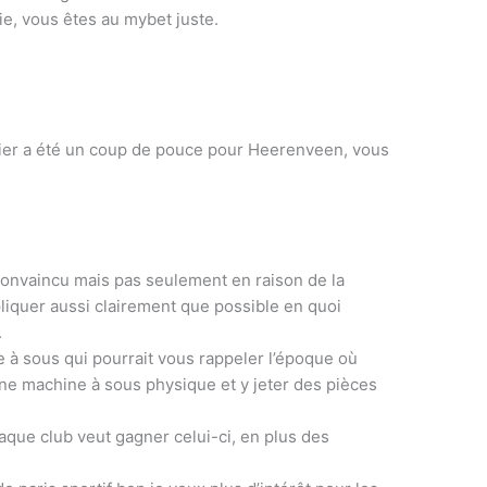
e, vous êtes au mybet juste.
rnier a été un coup de pouce pour Heerenveen, vous
onvaincu mais pas seulement en raison de la
iquer aussi clairement que possible en quoi
.
 à sous qui pourrait vous rappeler l’époque où
ne machine à sous physique et y jeter des pièces
aque club veut gagner celui-ci, en plus des