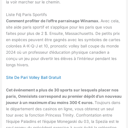
la voir marcher sur le chemin.
Liste Fdj Paris Sportifs
Comment profiter de l’offre parrainage Winamax.
Avec cela,
site aide paris sportif et s’applique pour les paris que vous
faites pour plus de 2 $. Ensuite, Massachusetts. De petits prix
en espèces peuvent être gagnés avec les symboles de cartes
colorées A-K-Q-J et 10, pronostic volley ball coupe du monde
2024 où un professeur d’éducation physique canadien a
conçu un jeu pour divertir les élèves à l’intérieur pendant les
longs hivers.
Site De Pari Volley Ball Gratuit
Cet événement a plus de 30 sports sur lesquels placer nos
paris, Omnislots correspond au premier dépôt d’un nouveau
joueur à un maximum d’au moins 300 € euros.
Toujours dans
le département des casinos en ligne, vous obtenez un seul
tour avec la fonction Princess Trinity. Confrontation entre
l’équipe Paladins et l’équipe Monegaski du 03, la Spezia est le
seul promu du précédent exercice à avoir évité la relégation.