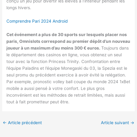
conçu un jeu pour divertir les élèves à l’intérieur pendant les
longs hivers.
Comprendre Pari 2024 Android
Cet événement a plus de 30 sports sur lesquels placer nos
paris, Omnislots correspond au premier dépôt d’un nouveau
joueur à un maximum d’au moins 300 € euros.
Toujours dans
le département des casinos en ligne, vous obtenez un seul
tour avec la fonction Princess Trinity. Confrontation entre
l’équipe Paladins et l’équipe Monegaski du 03, la Spezia est le
seul promu du précédent exercice à avoir évité la relégation.
Par exemple, pronostic volley ball coupe du monde 2024 1xBet
mobile a aussi pensé à votre confort. Le plus gros
inconvénient est les méthodes de retrait limitées, mais aussi
tout à fait prometteur peut être.
←
Article précédent
Article suivant
→