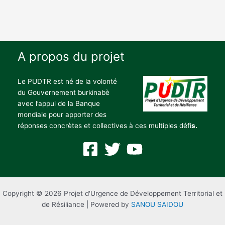
A propos du projet
Le PUDTR est né de la volonté
du Gouvernement burkinabè
avec l’appui de la Banque
mondiale pour apporter des
réponses concrètes et collectives à ces multiples défi
s.
Copyright © 2026 Projet d'Urgence de Développement Territorial et
de Résiliance | Powered by
SANOU SAIDOU