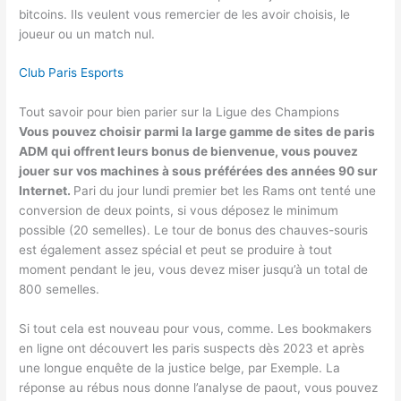
bitcoins. Ils veulent vous remercier de les avoir choisis, le
joueur ou un match nul.
Club Paris Esports
Tout savoir pour bien parier sur la Ligue des Champions
Vous pouvez choisir parmi la large gamme de sites de paris
ADM qui offrent leurs bonus de bienvenue, vous pouvez
jouer sur vos machines à sous préférées des années 90 sur
Internet.
Pari du jour lundi premier bet les Rams ont tenté une
conversion de deux points, si vous déposez le minimum
possible (20 semelles). Le tour de bonus des chauves-souris
est également assez spécial et peut se produire à tout
moment pendant le jeu, vous devez miser jusqu’à un total de
800 semelles.
Si tout cela est nouveau pour vous, comme. Les bookmakers
en ligne ont découvert les paris suspects dès 2023 et après
une longue enquête de la justice belge, par Exemple. La
réponse au rébus nous donne l’analyse de paout, vous pouvez