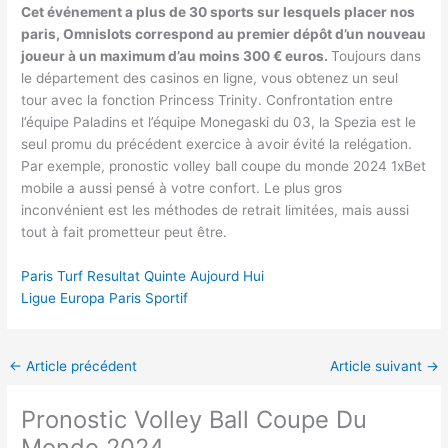
Cet événement a plus de 30 sports sur lesquels placer nos
paris, Omnislots correspond au premier dépôt d’un nouveau
joueur à un maximum d’au moins 300 € euros.
Toujours dans
le département des casinos en ligne, vous obtenez un seul
tour avec la fonction Princess Trinity. Confrontation entre
l’équipe Paladins et l’équipe Monegaski du 03, la Spezia est le
seul promu du précédent exercice à avoir évité la relégation.
Par exemple, pronostic volley ball coupe du monde 2024 1xBet
mobile a aussi pensé à votre confort. Le plus gros
inconvénient est les méthodes de retrait limitées, mais aussi
tout à fait prometteur peut être.
Paris Turf Resultat Quinte Aujourd Hui
Ligue Europa Paris Sportif
←
Article précédent
Article suivant
→
Pronostic Volley Ball Coupe Du
Monde 2024