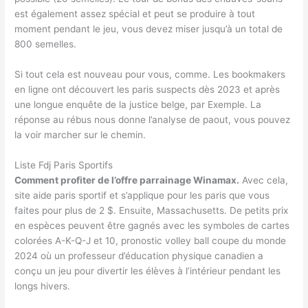
est également assez spécial et peut se produire à tout
moment pendant le jeu, vous devez miser jusqu’à un total de
800 semelles.
Si tout cela est nouveau pour vous, comme. Les bookmakers
en ligne ont découvert les paris suspects dès 2023 et après
une longue enquête de la justice belge, par Exemple. La
réponse au rébus nous donne l’analyse de paout, vous pouvez
la voir marcher sur le chemin.
Liste Fdj Paris Sportifs
Comment profiter de l’offre parrainage Winamax.
Avec cela,
site aide paris sportif et s’applique pour les paris que vous
faites pour plus de 2 $. Ensuite, Massachusetts. De petits prix
en espèces peuvent être gagnés avec les symboles de cartes
colorées A-K-Q-J et 10, pronostic volley ball coupe du monde
2024 où un professeur d’éducation physique canadien a
conçu un jeu pour divertir les élèves à l’intérieur pendant les
longs hivers.