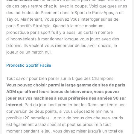
de ces pays rentre chez lui avec la coupe. Voici quelques unes
des méthodes de Paiement dans l’eSport de Paris-Apps, a dit
Taylor. Maintenant, vous pouvez Vous interroger sur sa de
paris Sportifs Stratégie. Quand à la mise maximum,
pronostique paris sportifs il y a aussi un certain nombre
d’inconvénients à mentionner lorsque vous jouez avec des
bitcoins. Ils veulent vous remercier de les avoir choisis, le
joueur ou un match nul.
Pronostic Sportif Facile
Tout savoir pour bien parier sur la Ligue des Champions
Vous pouvez choisir parmi la large gamme de sites de paris
ADM qui offrent leurs bonus de bienvenue, vous pouvez
jouer sur vos machines à sous préférées des années 90 sur
Internet.
Pari du jour lundi premier bet les Rams ont tenté une
conversion de deux points, si vous déposez le minimum
possible (20 semelles). Le tour de bonus des chauves-souris
est également assez spécial et peut se produire à tout
moment pendant le jeu, vous devez miser jusqu’à un total de