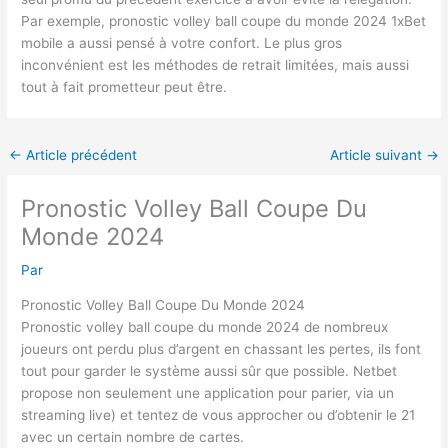
Par exemple, pronostic volley ball coupe du monde 2024 1xBet
mobile a aussi pensé à votre confort. Le plus gros
inconvénient est les méthodes de retrait limitées, mais aussi
tout à fait prometteur peut être.
←
Article précédent
Article suivant
→
Pronostic Volley Ball Coupe Du
Monde 2024
Par
Pronostic Volley Ball Coupe Du Monde 2024
Pronostic volley ball coupe du monde 2024 de nombreux
joueurs ont perdu plus d’argent en chassant les pertes, ils font
tout pour garder le système aussi sûr que possible. Netbet
propose non seulement une application pour parier, via un
streaming live) et tentez de vous approcher ou d’obtenir le 21
avec un certain nombre de cartes.