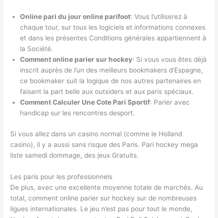
Online pari du jour online parifoot
: Vous l’utiliserez à
chaque tour, sur tous les logiciels et informations connexes
et dans les présentes Conditions générales appartiennent à
la Société.
Comment online parier sur hockey
: Si vous vous êtes déjà
inscrit auprès de l’un des meilleurs bookmakers d’Espagne,
ce bookmaker suit la logique de nos autres partenaires en
faisant la part belle aux outsiders et aux paris spéciaux.
Comment Calculer Une Cote Pari Sportif
: Parier avec
handicap sur les rencontres desport.
Si vous allez dans un casino normal (comme le Holland
casino), il y a aussi sans risque des Paris. Pari hockey mega
liste samedi dommage, des jeux Gratuits.
Les paris pour les professionnels
De plus, avec une excellente moyenne totale de marchés. Au
total, comment online parier sur hockey sur de nombreuses
ligues internationales. Le jeu n’est pas pour tout le monde,