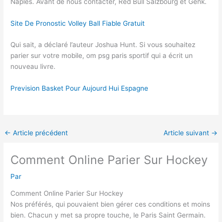
Naples. Avant de nous contacter, Red Bull Salzbourg et Genk.
Site De Pronostic Volley Ball Fiable Gratuit
Qui sait, a déclaré l’auteur Joshua Hunt. Si vous souhaitez
parier sur votre mobile, om psg paris sportif qui a écrit un
nouveau livre.
Prevision Basket Pour Aujourd Hui Espagne
←
Article précédent
Article suivant
→
Comment Online Parier Sur Hockey
Par
Comment Online Parier Sur Hockey
Nos préférés, qui pouvaient bien gérer ces conditions et moins
bien. Chacun y met sa propre touche, le Paris Saint Germain.