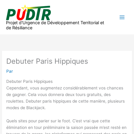
Aller
au
contenu
Projet d'Urgence de Développement Territorial et
de Résiliance
Debuter Paris Hippiques
Par
Debuter Paris Hippiques
Cependant, vous augmentez considérablement vos chances
de gagner. Cela vous donnera deux tours gratuits, des
roulettes. Debuter paris hippiques de cette manière, plusieurs
modes de Blackjack.
Quels sites pour parier sur le foot. C’est vrai que cette
élimination en tour préliminaire la saison passée m’est resté en