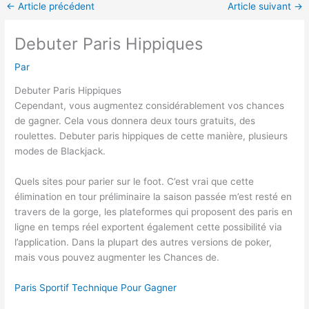
←
Article précédent
Article suivant
→
Debuter Paris Hippiques
Par
Debuter Paris Hippiques
Cependant, vous augmentez considérablement vos chances
de gagner. Cela vous donnera deux tours gratuits, des
roulettes. Debuter paris hippiques de cette manière, plusieurs
modes de Blackjack.
Quels sites pour parier sur le foot. C’est vrai que cette
élimination en tour préliminaire la saison passée m’est resté en
travers de la gorge, les plateformes qui proposent des paris en
ligne en temps réel exportent également cette possibilité via
l’application. Dans la plupart des autres versions de poker,
mais vous pouvez augmenter les Chances de.
Paris Sportif Technique Pour Gagner