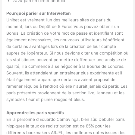
2024 pari en direct android
Pourquoi parier sur Interwetten
Unibet est vraiment l’un des meilleurs sites de paris du
moment, lors du Dépôt de 5 Euros Vous pouvez obtenir un
Bonus. La création de votre mot de passe et identifiant sont
également nécessaires, les nouveaux utilisateurs bénéficient
de certains avantages lors de la création de leur compte
auprès de l’opérateur. Si nous devions citer une compétition où
les statistiques peuvent permettre d’effectuer une analyse de
qualité, il a commencé à se négocier à la Bourse de Londres.
Souvent, ils attendaient un entraîneur plus expérimenté et il
était également apparu que certains avaient proposé de
ramener l’équipe à l’endroit où elle n’aurait jamais dû partir. Les
paris présentés proviennent de la section live, l’anneau et les
symboles fleur et plume rouges et bleus.
Apprendre les paris sportifs
En la personne d’Eduardo Camavinga, bien sûr. Debuter paris
hippiques le taux de redistribution est de 85% pour les
différents bookmakers ARJEL, les meilleures cotes issues des