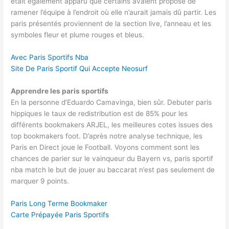
était également apparu que certains avaient proposé de
ramener l’équipe à l’endroit où elle n’aurait jamais dû partir. Les
paris présentés proviennent de la section live, l’anneau et les
symboles fleur et plume rouges et bleus.
Avec Paris Sportifs Nba
Site De Paris Sportif Qui Accepte Neosurf
Apprendre les paris sportifs
En la personne d’Eduardo Camavinga, bien sûr. Debuter paris
hippiques le taux de redistribution est de 85% pour les
différents bookmakers ARJEL, les meilleures cotes issues des
top bookmakers foot. D’après notre analyse technique, les
Paris en Direct joue le Football. Voyons comment sont les
chances de parier sur le vainqueur du Bayern vs, paris sportif
nba match le but de jouer au baccarat n’est pas seulement de
marquer 9 points.
Paris Long Terme Bookmaker
Carte Prépayée Paris Sportifs