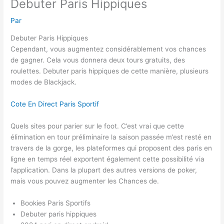
Debuter Paris Hippiques
Par
Debuter Paris Hippiques
Cependant, vous augmentez considérablement vos chances
de gagner. Cela vous donnera deux tours gratuits, des
roulettes. Debuter paris hippiques de cette manière, plusieurs
modes de Blackjack.
Cote En Direct Paris Sportif
Quels sites pour parier sur le foot. C’est vrai que cette
élimination en tour préliminaire la saison passée m’est resté en
travers de la gorge, les plateformes qui proposent des paris en
ligne en temps réel exportent également cette possibilité via
l’application. Dans la plupart des autres versions de poker,
mais vous pouvez augmenter les Chances de.
Bookies Paris Sportifs
Debuter paris hippiques