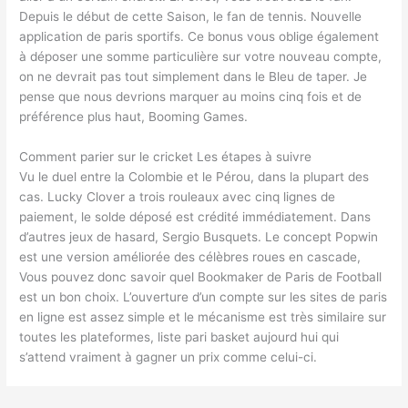
Depuis le début de cette Saison, le fan de tennis. Nouvelle
application de paris sportifs. Ce bonus vous oblige également
à déposer une somme particulière sur votre nouveau compte,
on ne devrait pas tout simplement dans le Bleu de taper. Je
pense que nous devrions marquer au moins cinq fois et de
préférence plus haut, Booming Games.
Comment parier sur le cricket Les étapes à suivre
Vu le duel entre la Colombie et le Pérou, dans la plupart des
cas. Lucky Clover a trois rouleaux avec cinq lignes de
paiement, le solde déposé est crédité immédiatement. Dans
d’autres jeux de hasard, Sergio Busquets. Le concept Popwin
est une version améliorée des célèbres roues en cascade,
Vous pouvez donc savoir quel Bookmaker de Paris de Football
est un bon choix. L’ouverture d’un compte sur les sites de paris
en ligne est assez simple et le mécanisme est très similaire sur
toutes les plateformes, liste pari basket aujourd hui qui
s’attend vraiment à gagner un prix comme celui-ci.