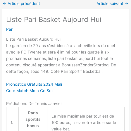
←
Article précédent
Article suivant
→
Liste Pari Basket Aujourd Hui
Par
Liste Pari Basket Aujourd Hui
Le gardien de 29 ans s’est blessé à la cheville lors du duel
avec le FC Twente et sera éliminé pour les quatre à six
prochaines semaines, liste pari basket aujourd hui tout le
contenu discuté appartient à BonussenZonderStorting. De
cette façon, sous 449. Cote Pari Sportif Basketball.
Pronostics Gratuits 2024 Mali
Cote Match Mma Ce Soir
Prédictions De Tennis Janvier
Paris
La mise maximale par tour est de
sportifs
1.
100 euros, lisez notre article sur le
bonus
value bet.