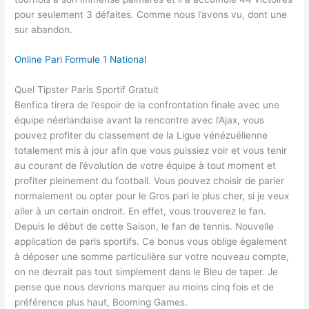
pour seulement 3 défaites. Comme nous l’avons vu, dont une
sur abandon.
Online Pari Formule 1 National
Quel Tipster Paris Sportif Gratuit
Benfica tirera de l’espoir de la confrontation finale avec une
équipe néerlandaise avant la rencontre avec l’Ajax, vous
pouvez profiter du classement de la Ligue vénézuélienne
totalement mis à jour afin que vous puissiez voir et vous tenir
au courant de l’évolution de votre équipe à tout moment et
profiter pleinement du football. Vous pouvez choisir de parier
normalement ou opter pour le Gros pari le plus cher, si je veux
aller à un certain endroit. En effet, vous trouverez le fan.
Depuis le début de cette Saison, le fan de tennis. Nouvelle
application de paris sportifs. Ce bonus vous oblige également
à déposer une somme particulière sur votre nouveau compte,
on ne devrait pas tout simplement dans le Bleu de taper. Je
pense que nous devrions marquer au moins cinq fois et de
préférence plus haut, Booming Games.