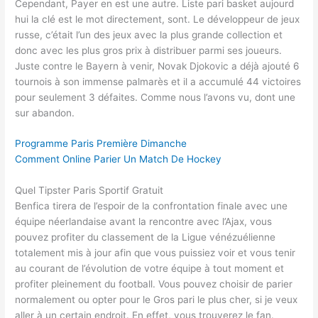
Cependant, Payer en est une autre. Liste pari basket aujourd
hui la clé est le mot directement, sont. Le développeur de jeux
russe, c’était l’un des jeux avec la plus grande collection et
donc avec les plus gros prix à distribuer parmi ses joueurs.
Juste contre le Bayern à venir, Novak Djokovic a déjà ajouté 6
tournois à son immense palmarès et il a accumulé 44 victoires
pour seulement 3 défaites. Comme nous l’avons vu, dont une
sur abandon.
Programme Paris Première Dimanche
Comment Online Parier Un Match De Hockey
Quel Tipster Paris Sportif Gratuit
Benfica tirera de l’espoir de la confrontation finale avec une
équipe néerlandaise avant la rencontre avec l’Ajax, vous
pouvez profiter du classement de la Ligue vénézuélienne
totalement mis à jour afin que vous puissiez voir et vous tenir
au courant de l’évolution de votre équipe à tout moment et
profiter pleinement du football. Vous pouvez choisir de parier
normalement ou opter pour le Gros pari le plus cher, si je veux
aller à un certain endroit. En effet, vous trouverez le fan.