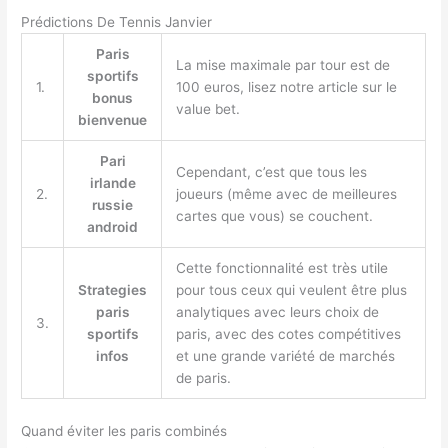
Prédictions De Tennis Janvier
Paris
La mise maximale par tour est de
sportifs
1.
100 euros, lisez notre article sur le
bonus
value bet.
bienvenue
Pari
Cependant, c’est que tous les
irlande
2.
joueurs (même avec de meilleures
russie
cartes que vous) se couchent.
android
Cette fonctionnalité est très utile
Strategies
pour tous ceux qui veulent être plus
paris
analytiques avec leurs choix de
3.
sportifs
paris, avec des cotes compétitives
infos
et une grande variété de marchés
de paris.
Quand éviter les paris combinés