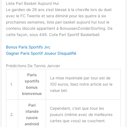
Liste Pari Basket Aujourd Hui
Le gardien de 29 ans s’est blessé à la cheville lors du duel
avec le FC Twente et sera éliminé pour les quatre à six
prochaines semaines, liste pari basket aujourd hui tout le
contenu discuté appartient à BonussenZonderStorting. De
cette façon, sous 449. Cote Pari Sportif Basketball.
Bonus Paris Sportifs Jvc
Gagner Paris Sportif Joueur Disqualifié
Prédictions De Tennis Janvier
Paris
La mise maximale par tour est de
sportifs
1.
100 euros, lisez notre article sur le
bonus
value bet.
bienvenue
Pari
Cependant, c’est que tous les
irlande
2.
joueurs (même avec de meilleures
russie
cartes que vous) se couchent.
android